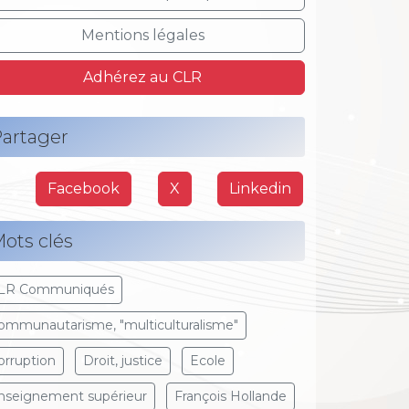
Mentions légales
Adhérez au CLR
artager
Facebook
X
Linkedin
ots clés
LR Communiqués
ommunautarisme, "multiculturalisme"
orruption
Droit, justice
Ecole
nseignement supérieur
François Hollande