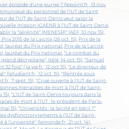
r épisode d’une purge ? (lepoint.fr , 13 nov.
mmuniqué du personnel de l’IUT de Saint
ur de l’IUT de Saint-Denis veut saisir la
ouvelle mission IGAENR à l’IUT de Saint-Denis
lir la "sérénité" (MENESR)" (AEF, 10 nov. 15)
,
rix 2015 de la Laïcité (26 oct. 15)
,
Prix de la
l, lauréat du Prix national
,
Prix de la Laïcité
l, lauréat du Prix national
,
"Le combat du
grand décryptage", Itélé, 14 oct. 15)
,
"Samuel
 fois" ( la vie.fr , 12 oct 15)
,
"Le directeur de
(letudiant.fr , 12 oct. 15)
,
"Rentrée sous
fr , 7 sept. 15)
,
"Crise ouverte à l’IUT de Saint-
sonnes menacées de mort à l’IUT de Saint-
i 15)
,
"L’IUT de Saint-Denis toujours dans la
aces de mort à l’IUT : le président de Paris-
 mai 15)
,
"Universités : la laïcité en péril ?"
les dysfonctionnements à l’IUT de Saint-
lé à l’université" (lemonde.fr , 21 oct. 14)
,