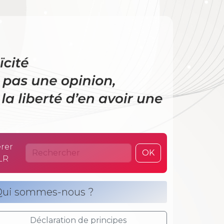
 La laïcité n’es
rer
OK
LR
ui sommes-nous ?
Déclaration de principes