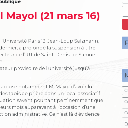
publique
 Mayol (21 mars 16)
’Université Paris 13, Jean-Loup Salzmann,
P
dernier, a prolongé la suspension à titre
ecteur de l’IUT de Saint-Denis, de Samuel
n.
teur provisoire de l’université jusqu’à
M
n accuse notamment M. Mayol d’avoir lui-
C
es tapis de prière dans un local associatif.
situation savent pourtant pertinemment que
C
ieurs mois auparavant à l’occasion d’une
C
tion administrative. Ce n’est là d’évidence
E