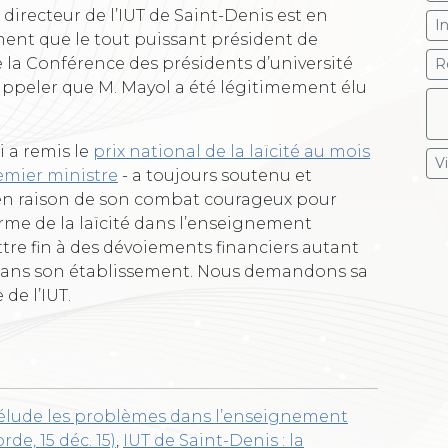
directeur de l’IUT de Saint-Denis est en
I
ent que le tout puissant président de
de la Conférence des présidents d’université
R
 rappeler que M. Mayol a été légitimement élu
i a remis le
prix national de la laïcité au mois
V
emier ministre
- a toujours soutenu et
en raison de son combat courageux pour
rme de la laïcité dans l’enseignement
ettre fin à des dévoiements financiers autant
dans son établissement. Nous demandons sa
de l’IUT.
té élude les problèmes dans l’enseignement
rde, 15 déc. 15)
,
IUT de Saint-Denis : la