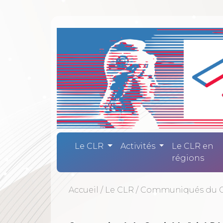
Comité Laïc
Le CLR
Activités
Le CLR en
régions
Accueil
/
Le CLR
/
Communiqués du 