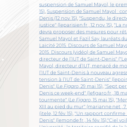
suspension de Samuel Mayol, le premie
15)
,
Suspension de Samuel Mayol : co
Denis (12 nov. 15)
,
"Suspendu, le directe
justice" (leparisien.fr , 12 nov. 15)
,
"La n
devra proposer des mesures pour rétab
Samuel Mayol et Fazil Say, lauréats du P
Laïcité 2015. Discours de Samuel Mayo
2015. Discours (vidéo) de Samuel Mayo
directeur de l’IUT de Saint-Denis" ("Le 
Mayol, directeur d’IUT, menacé de mort 32
l’IUT de Saint-Denis à nouveau agressé" 
tension à l’IUT de Saint-Denis" (lepoint.
Denis" (
Le Figaro
, 29 mai 15)
,
"Sept per
Denis ce week-end" (lefigaro.fr , 18 ma
tourmente" (
Le Figaro
, 15 mai 15)
,
"Men
XIII au pied du mur" (marianne.net , 7
(itele, 12 fév. 15)
,
"Un rapport confirme 
Denis" (lemonde.fr , 14 fév. 15)
,
"Ciel voi