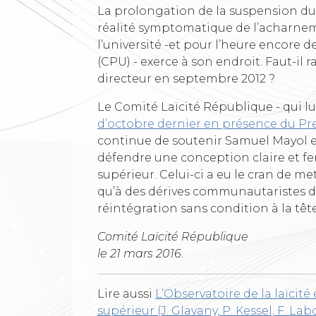
La prolongation de la suspension du 
réalité symptomatique de l’acharnem
l’université -et pour l’heure encore 
(CPU) - exerce à son endroit. Faut-il
directeur en septembre 2012 ?
Le Comité Laïcité République - qui lu
d’octobre dernier en présence du Pr
continue de soutenir Samuel Mayol 
défendre une conception claire et fe
supérieur. Celui-ci a eu le cran de m
qu’à des dérives communautaristes 
réintégration sans condition à la tête 
Comité Laïcité République
le 21 mars 2016
.
Lire aussi
L’Observatoire de la laïci
supérieur (J. Glavany, P. Kessel, F. Labo