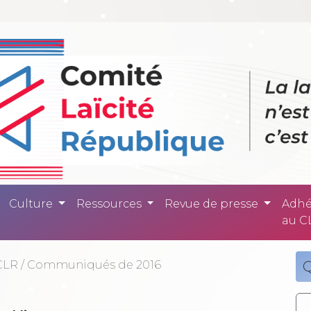
ité République -
Culture
Ressources
Revue de presse
Adhé
au C
CLR
/
Communiqués de 2016
Q