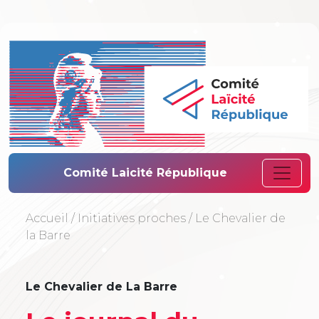
Comité Laïcité 
Comité Laicité République
Accueil
/
Initiatives proches
/
Le Chevalier de
la Barre
Le Chevalier de La Barre