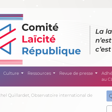
ité République -
Culture
Ressources
Revue de presse
Adhé
au C
hel Quillardet, Observatoire international de
Q