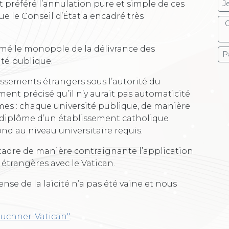
t préféré l’annulation pure et simple de ces
J
que le Conseil d’État a encadré très
O
rmé le monopole de la délivrance des
P
ité publique.
lissements étrangers sous l’autorité du
ment précisé qu’il n’y aurait pas automaticité
es : chaque université publique, de manière
 diplôme d’un établissement catholique
nd au niveau universitaire requis.
cadre de manière contraignante l’application
 étrangères avec le Vatican.
se de la laïcité n’a pas été vaine et nous
uchner-Vatican"
.