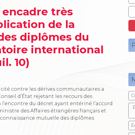
t encadre très
lication de la
des diplômes du
P
toire international
il. 10)
M
aïcité contre les dérives communautaires a
C
onseil d’État rejetant les recours des
à l’encontre du décret ayant entériné l’accord
E
inistre des Affaires étrangères français et
 reconnaissance mutuelle des diplômes
E