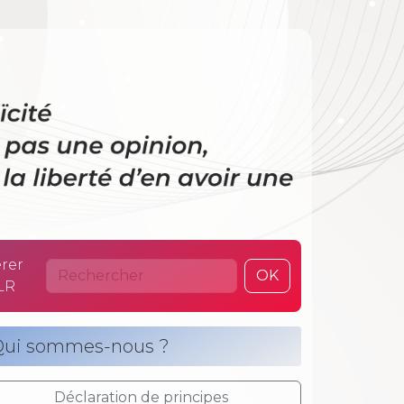
 La laïcité n’es
rer
OK
LR
ui sommes-nous ?
Déclaration de principes