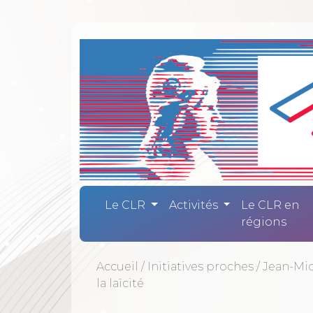
Comité Laïc
Le CLR
Activités
Le CLR en
régions
Accueil
/
Initiatives proches
/
Jean-Mic
la laïcité