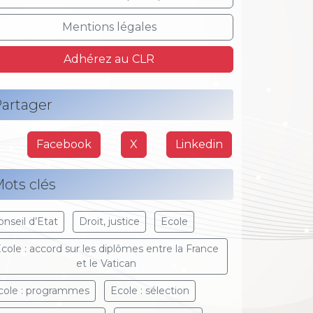
Mentions légales
Adhérez au CLR
artager
Facebook
X
Linkedin
ots clés
onseil d’Etat
Droit, justice
Ecole
cole : accord sur les diplômes entre la France
et le Vatican
cole : programmes
Ecole : sélection