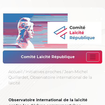
Comité Laïcité 
Comité Laicité République
Accueil
/
Initiatives proches
/
Jean-Michel
Quillardet, Observatoire international de la
laïcité
Observatoire international de la laïcité