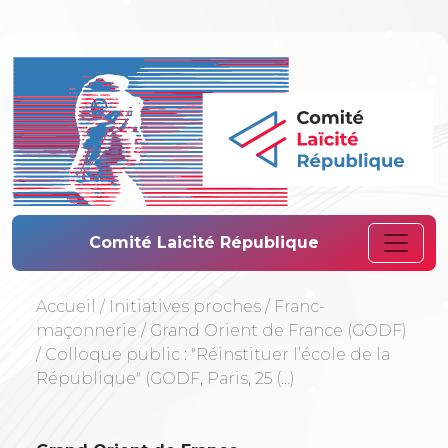
Comité Laïcité 
Comité Laicité République
Accueil
/
Initiatives proches
/
Franc-
maçonnerie
/
Grand Orient de France (GODF)
/
Colloque public : "Réinstituer l’école de la
République" (GODF, Paris, 25 (…)