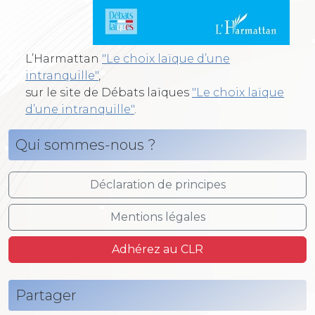
L’Harmattan
"Le choix laïque d’une
intranquille"
,
sur le site de Débats laïques
"Le choix laïque
d’une intranquille"
.
Qui sommes-nous ?
Déclaration de principes
Mentions légales
Adhérez au CLR
Partager