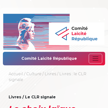
Comité Laïcité 
Comité Laicité République
Accueil
/
Culture
/
Livres
/
Livres : le CLR
signale
Livres / Le CLR signale