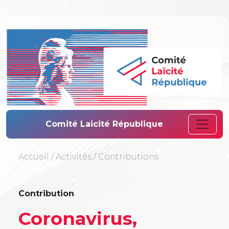
Comité Laïcité 
Comité Laicité République
Accueil
/
Activités
/
Contributions
Contribution
Coronavirus,