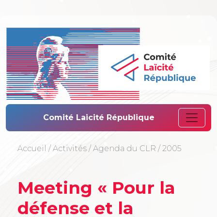
Comité Laïcité 
Comité Laicité République
Accueil
/
Activités
/
Agenda du CLR
/
2005
Meeting « Pour la
défense et la