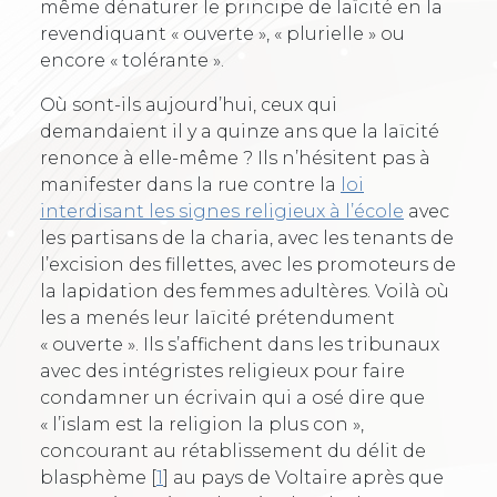
même dénaturer le principe de laïcité en la
revendiquant « ouverte », « plurielle » ou
encore « tolérante ».
Où sont-ils aujourd’hui, ceux qui
demandaient il y a quinze ans que la laïcité
renonce à elle-même ? Ils n’hésitent pas à
manifester dans la rue contre la
loi
interdisant les signes religieux à l’école
avec
les partisans de la charia, avec les tenants de
l’excision des fillettes, avec les promoteurs de
la lapidation des femmes adultères. Voilà où
les a menés leur laïcité prétendument
« ouverte ». Ils s’affichent dans les tribunaux
avec des intégristes religieux pour faire
condamner un écrivain qui a osé dire que
« l’islam est la religion la plus con »,
concourant au rétablissement du délit de
blasphème
[
1
]
au pays de Voltaire après que