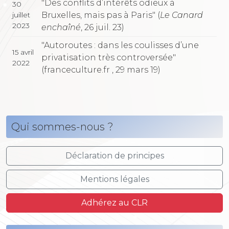
"Des conflits d’intérêts odieux à
30
Bruxelles, mais pas à Paris" (
Le Canard
juillet
2023
enchaîné
, 26 juil. 23)
"Autoroutes : dans les coulisses d’une
15 avril
privatisation très controversée"
2022
(franceculture.fr , 29 mars 19)
Qui sommes-nous ?
Déclaration de principes
Mentions légales
Adhérez au CLR