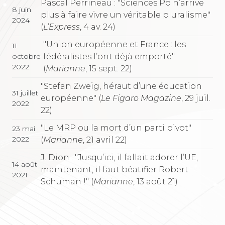
Pascal Perrineau : "Sciences Po n’arrive
8 juin
plus à faire vivre un véritable pluralisme"
2024
(
L’Express
, 4 av. 24)
"Union européenne et France : les
11
fédéralistes l’ont déjà emporté"
octobre
2022
(
Marianne
, 15 sept. 22)
"Stefan Zweig, héraut d’une éducation
31 juillet
européenne" (
Le Figaro Magazine
, 29 juil.
2022
22)
"Le MRP ou la mort d’un parti pivot"
23 mai
2022
(
Marianne
, 21 avril 22)
J. Dion : "Jusqu’ici, il fallait adorer l’UE,
14 août
maintenant, il faut béatifier Robert
2021
Schuman !" (
Marianne
, 13 août 21)