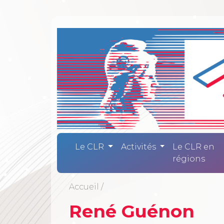
Comité Laïc
Le CLR
Activités
Le CLR en
régions
Accueil
/
René Guénon