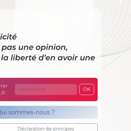
 La laïcité n’es
rer
OK
LR
ui sommes-nous ?
Déclaration de principes