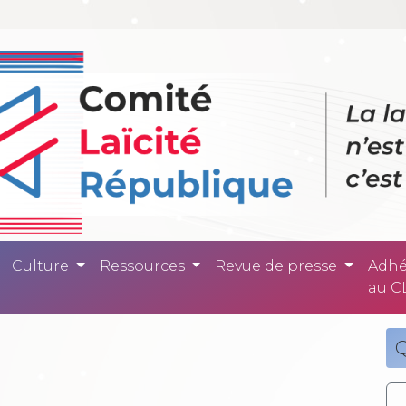
ité République -
Culture
Ressources
Revue de presse
Adhé
au C
Q