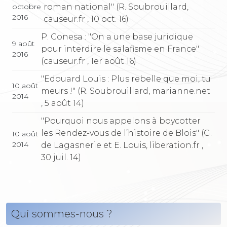
roman national" (R. Soubrouillard,
octobre
2016
causeur.fr , 10 oct. 16)
P. Conesa : "On a une base juridique
9 août
pour interdire le salafisme en France"
2016
(causeur.fr , 1er août 16)
"Edouard Louis : Plus rebelle que moi, tu
10 août
meurs !" (R. Soubrouillard, marianne.net
2014
, 5 août 14)
"Pourquoi nous appelons à boycotter
les Rendez-vous de l’histoire de Blois" (G.
10 août
2014
de Lagasnerie et E. Louis, liberation.fr ,
30 juil. 14)
Qui sommes-nous ?