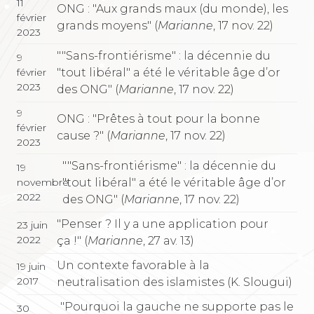
11
ONG : "Aux grands maux (du monde), les
février
grands moyens" (
Marianne
, 17 nov. 22)
2023
""Sans-frontiérisme" : la décennie du
9
"tout libéral" a été le véritable âge d’or
février
2023
des ONG" (
Marianne
, 17 nov. 22)
9
ONG : "Prêtes à tout pour la bonne
février
cause ?" (
Marianne
, 17 nov. 22)
2023
""Sans-frontiérisme" : la décennie du
19
"tout libéral" a été le véritable âge d’or
novembre
2022
des ONG" (
Marianne
, 17 nov. 22)
"Penser ? Il y a une application pour
23 juin
2022
ça !" (
Marianne
, 27 av. 13)
Un contexte favorable à la
19 juin
2017
neutralisation des islamistes (K. Slougui)
"Pourquoi la gauche ne supporte pas le
30