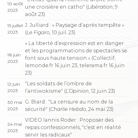
10 août
une croisière en catho" (
Libération
, 9
2023
août 23)
J. Julliard : « Paysage d’après tempête »
15 juillet
2023
(
Le Figaro
, 10 juil. 23)
« La liberté d’expression est en danger
et les programmations de spectacles se
18 juin
font sous haute tension » (Collectif,
2023
lemonde.fr 16 juin 23, telerama.fr 16 juin
23)
"Les soldats de l’ombre de
12 juin
2023
l’antiwokisme" (
L’Opinion
, 12 juin 23)
G. Biard : "La censure au nom de la
30 mai
2023
sécurité" (
Charlie Hebdo
, 24 mai 23)
VIDEO Iannis Roder : Proposer des
24 mai
repas confessionnels, "c’est en réalité
2023
servir les radicaux"