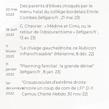
Des parents d’élèves choqués par le
22 mai
menu halal du collège bordelais Emile
2023
Combes (lefigaro.fr , 21 mai 23)
G. Chevrier : « Médine et Gims, ou le
18 avril
retour de l’obscurantisme » (lefigaro.fr ,
2023
13 av. 23)
11
"Le clivage gauche/droite, ce Rubicon
février
infranchissable" (
Marianne
, 8 déc. 22)
2023
11
"Planning familial : la grande dérive"
janvier
(lefigaro.fr , 8 jan. 23)
2023
"Groupuscules d’extrême droite :
1er
encore un coup de com de LFI" (J.-Y.
décembre
2022
Camus,
Charlie Hebdo
, 30 nov. 22)