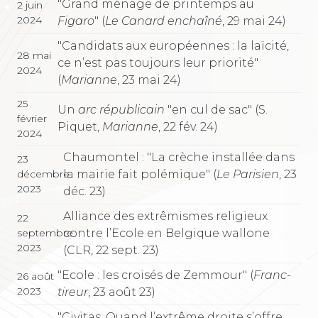
"Grand ménage de printemps au
2 juin
2024
Figaro
" (
Le Canard enchaîné
, 29 mai 24)
"Candidats aux européennes : la laïcité,
28 mai
ce n’est pas toujours leur priorité"
2024
(
Marianne
, 23 mai 24)
25
Un
arc républicain
"en cul de sac" (S.
février
Piquet,
Marianne
, 22 fév. 24)
2024
Chaumontel : "La crèche installée dans
23
la mairie fait polémique" (
Le Parisien
, 23
décembre
2023
déc. 23)
Alliance des extrêmismes religieux
22
contre l’Ecole en Belgique wallone
septembre
2023
(CLR, 22 sept. 23)
"Ecole : les croisés de Zemmour" (
Franc-
26 août
2023
tireur
, 23 août 23)
"Civitas. Quand l’extrême droite s’offre