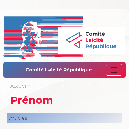
Comité Laïcité 
Comité Laicité République
Accueil
/
Prénom
Articles