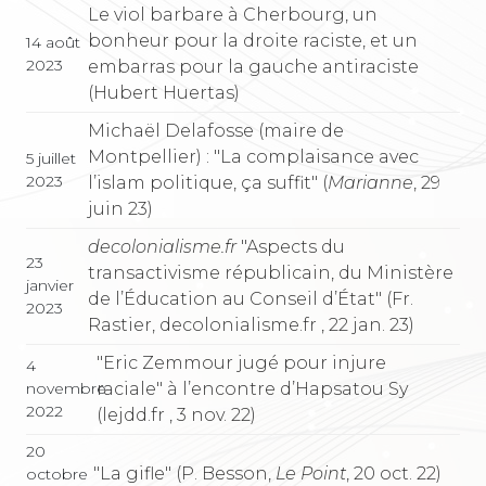
Le viol barbare à Cherbourg, un
bonheur pour la droite raciste, et un
14 août
2023
embarras pour la gauche antiraciste
(Hubert Huertas)
Michaël Delafosse (maire de
Montpellier) : "La complaisance avec
5 juillet
2023
l’islam politique, ça suffit" (
Marianne
, 29
juin 23)
decolonialisme.fr
"Aspects du
23
transactivisme républicain, du Ministère
janvier
de l’Éducation au Conseil d’État" (Fr.
2023
Rastier, decolonialisme.fr , 22 jan. 23)
"Eric Zemmour jugé pour injure
4
raciale" à l’encontre d’Hapsatou Sy
novembre
2022
(lejdd.fr , 3 nov. 22)
20
"La gifle" (P. Besson,
Le Point
, 20 oct. 22)
octobre