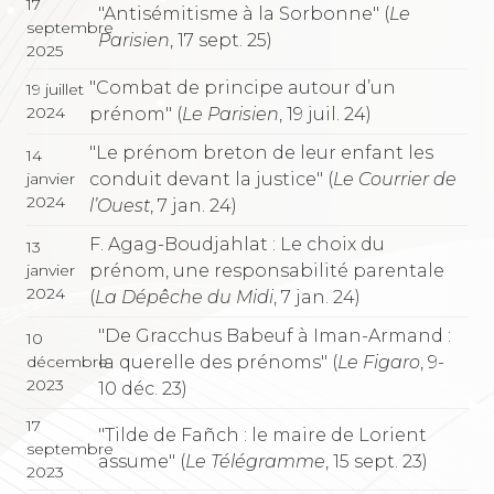
17
"Antisémitisme à la Sorbonne" (
Le
septembre
Parisien
, 17 sept. 25)
2025
"Combat de principe autour d’un
19 juillet
2024
prénom" (
Le Parisien
, 19 juil. 24)
"Le prénom breton de leur enfant les
14
conduit devant la justice" (
Le Courrier de
janvier
2024
l’Ouest
, 7 jan. 24)
F. Agag-Boudjahlat : Le choix du
13
prénom, une responsabilité parentale
janvier
2024
(
La Dépêche du Midi
, 7 jan. 24)
"De Gracchus Babeuf à Iman-Armand :
10
la querelle des prénoms" (
Le Figaro
, 9-
décembre
2023
10 déc. 23)
17
"Tilde de Fañch : le maire de Lorient
septembre
assume" (
Le Télégramme
, 15 sept. 23)
2023