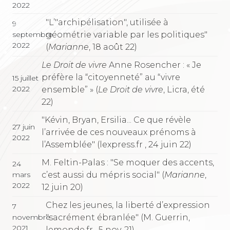
2022
"L’"archipélisation", utilisée à
9
géométrie variable par les politiques"
septembre
2022
(
Marianne
, 18 août 22)
Le Droit de vivre
Anne Rosencher : « Je
préfère la “citoyenneté” au “vivre
15 juillet
2022
ensemble” » (
Le Droit de vivre
, Licra, été
22)
"Kévin, Bryan, Ersilia... Ce que révèle
27 juin
l’arrivée de ces nouveaux prénoms à
2022
l’Assemblée" (lexpress.fr , 24 juin 22)
M. Feltin-Palas : "Se moquer des accents,
24
c’est aussi du mépris social" (
Marianne
,
mars
2022
12 juin 20)
Chez les jeunes, la liberté d’expression
7
"sacrément ébranlée" (M. Guerrin,
novembre
2021
lemonde.fr , 5 nov. 21)