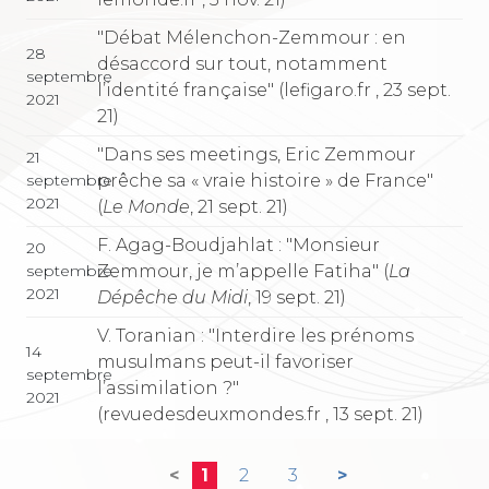
"Débat Mélenchon-Zemmour : en
28
désaccord sur tout, notamment
septembre
l’identité française" (lefigaro.fr , 23 sept.
2021
21)
"Dans ses meetings, Eric Zemmour
21
prêche sa « vraie histoire » de France"
septembre
2021
(
Le Monde
, 21 sept. 21)
F. Agag-Boudjahlat : "Monsieur
20
Zemmour, je m’appelle Fatiha" (
La
septembre
2021
Dépêche du Midi
, 19 sept. 21)
V. Toranian : "Interdire les prénoms
14
musulmans peut-il favoriser
septembre
l’assimilation ?"
2021
(revuedesdeuxmondes.fr , 13 sept. 21)
<
1
2
3
>