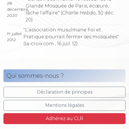
28
Grande Mosquée de Paris, écœuré,
décembre
lâche l’affaire" (
Charlie Hebdo
, 30 déc.
2020
20)
"L’association musulmane Foi et
19 juillet
Pratique pourrait fermer ses mosquées"
2012
(la-croix.com , 16 juil. 12)
Qui sommes-nous ?
Déclaration de principes
Mentions légales
Adhérez au CLR