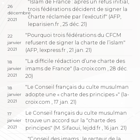
"Islam de France : après un refus initial,
26
trois fédérations décident de signer la
décembre
charte réclamée par l’exécutif" (AFP,
2021
leparisien.fr , 25 déc. 21)
"Pourquoi trois fédérations du CFCM
22
refusent de signer la charte de l’islam"
janvier
2021
(AFP, lexpress.fr , 21 jan. 21)
"La difficile rédaction d’une charte des
18
imams de France" (la-croix.com , 28 déc.
janvier
2021
20)
"Le Conseil français du culte musulman
18
adopte une « charte des principes »" (la-
janvier
2021
croix.com , 17 jan. 21)
Le Conseil français du culte musulman
17
trouve un accord sur la "charte des
janvier
2021
principes" (M. Sifaoui, lejdd.fr , 16 jan. 21)
"Conseil des imams : le recteur de la