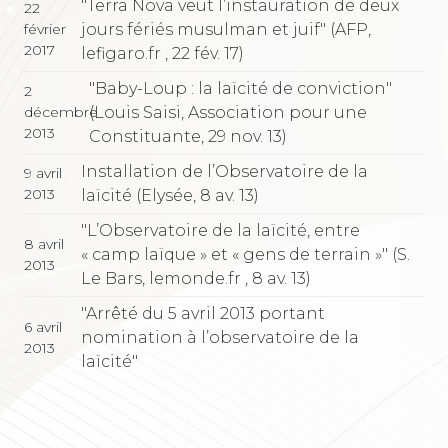
"Terra Nova veut l’instauration de deux
22
jours fériés musulman et juif" (AFP,
février
2017
lefigaro.fr , 22 fév. 17)
"Baby-Loup : la laïcité de conviction"
2
(Louis Saisi, Association pour une
décembre
2013
Constituante, 29 nov. 13)
Installation de l’Observatoire de la
9 avril
2013
laïcité (Elysée, 8 av. 13)
"L’Observatoire de la laïcité, entre
8 avril
« camp laïque » et « gens de terrain »" (S.
2013
Le Bars, lemonde.fr , 8 av. 13)
"Arrêté du 5 avril 2013 portant
6 avril
nomination à l’observatoire de la
2013
laïcité"