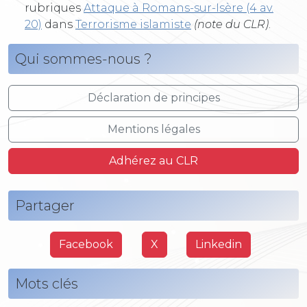
rubriques
Attaque à Romans-sur-Isère (4 av.
20)
dans
Terrorisme islamiste
(note du CLR)
.
Qui sommes-nous ?
Déclaration de principes
Mentions légales
Adhérez au CLR
Partager
Facebook
X
Linkedin
Mots clés