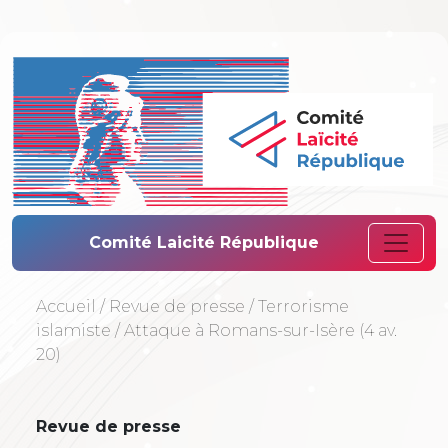
Comité Laïcité 
Comité Laicité République
Accueil
/
Revue de presse
/
Terrorisme
islamiste
/
Attaque à Romans-sur-Isère (4 av.
20)
Revue de presse