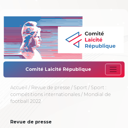
Comité Laïcité 
Comité Laicité République
Accueil
/
Revue de presse
/
Sport
/
Sport :
compétitions internationales
/
Mondial de
football 2022
Revue de presse