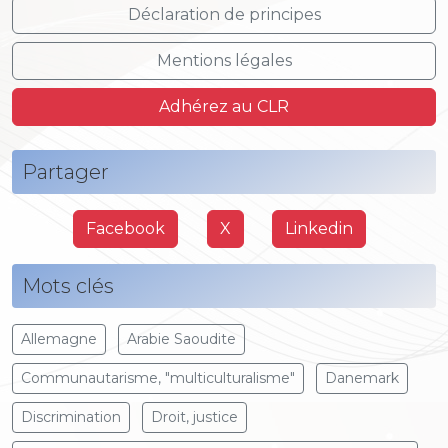
Déclaration de principes
Mentions légales
Adhérez au CLR
Partager
Facebook
X
Linkedin
Mots clés
Allemagne
Arabie Saoudite
Communautarisme, "multiculturalisme"
Danemark
Discrimination
Droit, justice