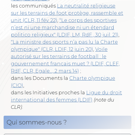
les communiqués
La neutralité religieuse
sur les terrains de foot protège, rassemble et
unit (CLR, 11 fév. 22)
,
"Le corps des sportives
n’est ni une marchandise ni un étendard
politico religieux" (LDIF, LM, RdF , 30 juil. 21)
,
"La ministre des sports n’a pas lu la Charte
olympique" (CLR, LDIF, 12 juin 20)
,
Voile
autorisé sur les terrains de football : le
gouvernement français muet ? (LDIF, CLEF,
RdF, CLR, Egale..., 2 mars 14)
;
dans les Documents la
Charte olympique
(CIO)
,
dans les Initiatives proches la
Ligue du droit
international des femmes (LDIF)
(note du
CLR)
.
Qui sommes-nous ?