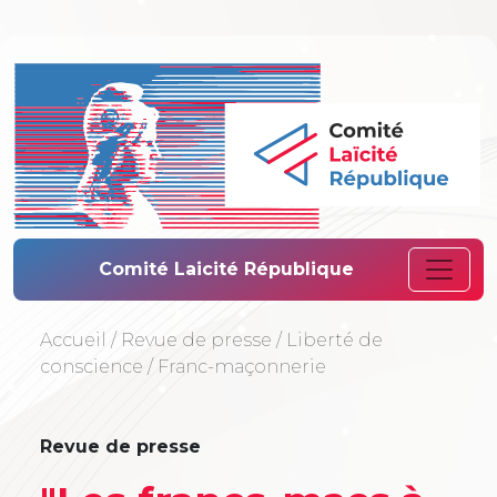
Comité Laïcité 
Comité Laicité République
Accueil
/
Revue de presse
/
Liberté de
conscience
/
Franc-maçonnerie
Revue de presse