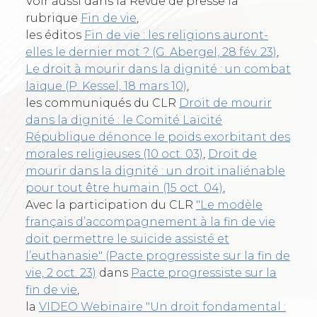
Voir aussi dans la Revue de presse la
rubrique
Fin de vie
,
les éditos
Fin de vie : les religions auront-
elles le dernier mot ? (G. Abergel, 28 fév. 23)
,
Le droit à mourir dans la dignité : un combat
laïque (P. Kessel, 18 mars 10)
,
les communiqués du CLR
Droit de mourir
dans la dignité : le Comité Laïcité
République dénonce le poids exorbitant des
morales religieuses (10 oct. 03)
,
Droit de
mourir dans la dignité : un droit inaliénable
pour tout être humain (15 oct. 04)
,
Avec la participation du CLR
"Le modèle
français d’accompagnement à la fin de vie
doit permettre le suicide assisté et
l’euthanasie" (Pacte progressiste sur la fin de
vie, 2 oct. 23)
dans
Pacte progressiste sur la
fin de vie
,
la
VIDEO Webinaire "Un droit fondamental :