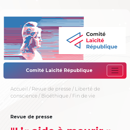
Comité Laïcité 
Comité Laicité République
Accueil
/
Revue de presse
/
Liberté de
conscience
/
Bioéthique
/
Fin de vie
Revue de presse