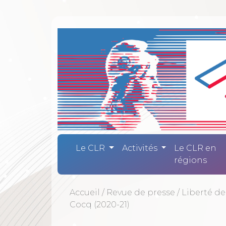
Comité Laïc
Le CLR
Activités
Le CLR en
régions
Accueil
/
Revue de presse
/
Liberté de
Cocq (2020-21)