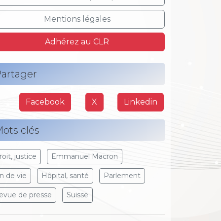
Mentions légales
Adhérez au CLR
artager
Facebook
X
Linkedin
ots clés
oit, justice
Emmanuel Macron
in de vie
Hôpital, santé
Parlement
evue de presse
Suisse