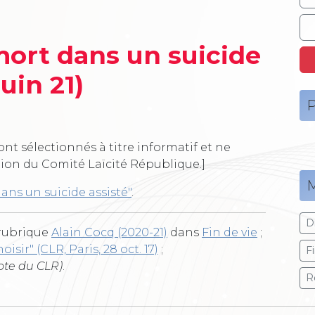
mort dans un suicide
juin 21)
P
ont sélectionnés à titre informatif et ne
tion du Comité Laïcité République.]
M
dans un suicide assisté"
.
Dr
 rubrique
Alain Cocq (2020-21)
dans
Fin de vie
;
oisir" (CLR, Paris, 28 oct. 17)
;
F
ote du CLR)
.
R