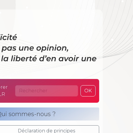
 La laïcité n’es
rer
OK
LR
ui sommes-nous ?
Déclaration de principes