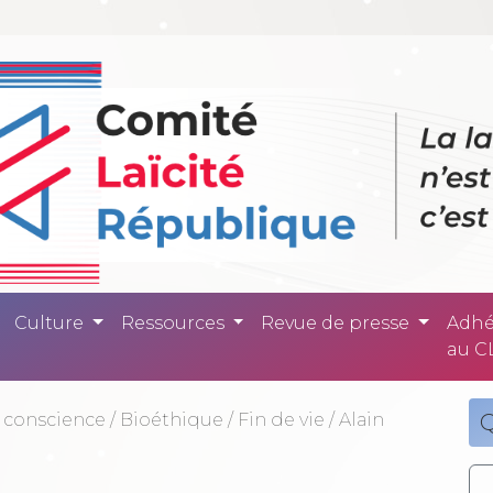
ité République -
Culture
Ressources
Revue de presse
Adhé
au C
 conscience
/
Bioéthique
/
Fin de vie
/
Alain
Q