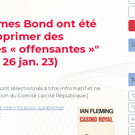
ames Bond ont été
pprimer des
P
s « offensantes »"
 26 jan. 23)
M
ont sélectionnés à titre informatif et ne
tion du Comité Laïcité République.]
"
"
é réécrits pour supprimer
"
.
A
Cu