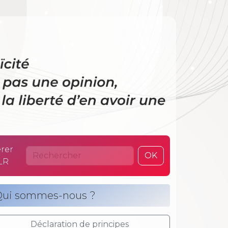
 La laïcité n’es
rer
OK
LR
ui sommes-nous ?
Déclaration de principes