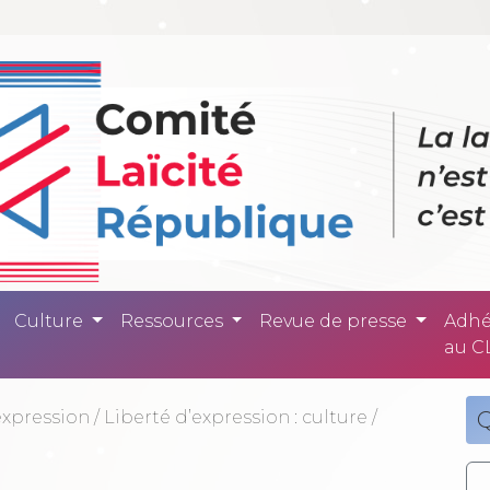
ité République -
Culture
Ressources
Revue de presse
Adhé
au C
expression
/
Liberté d’expression : culture
/
Q