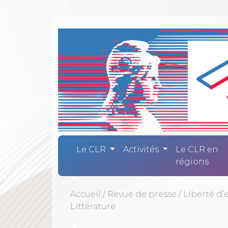
Comité Laïc
Le CLR
Activités
Le CLR en
régions
Accueil
/
Revue de presse
/
Liberté d’
Littérature