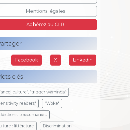
Mentions légales
Adhérez au CLR
artager
Facebook
X
Linkedin
ots clés
Cancel culture", "trigger warnings"
Sensitivity readers"
"Woke"
ddictions, toxicomanie...
lture : littérature
Discrimination