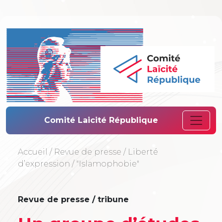
Comité Laïcité 
Comité Laicité République
Accueil
/
Revue de presse
/
Liberté
d’expression
/
"Islamophobie"
Revue de presse / tribune