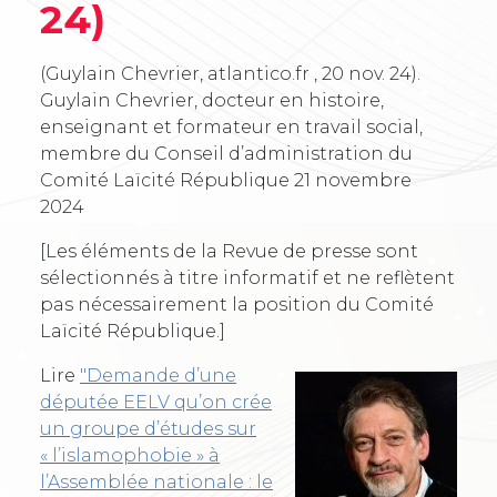
24)
(Guylain Chevrier, atlantico.fr , 20 nov. 24).
Guylain Chevrier, docteur en histoire,
enseignant et formateur en travail social,
membre du Conseil d’administration du
Comité Laïcité République
21 novembre
2024
[Les éléments de la Revue de presse sont
sélectionnés à titre informatif et ne reflètent
pas nécessairement la position du Comité
Laïcité République.]
Lire
"Demande d’une
députée EELV qu’on crée
un groupe d’études sur
« l’islamophobie » à
l’Assemblée nationale : le