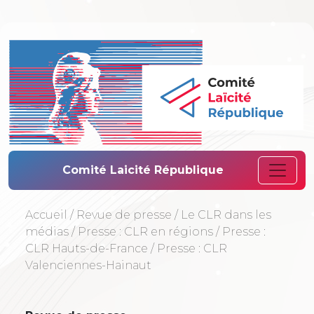
Comité Laïcité 
Comité Laicité République
Accueil
/
Revue de presse
/
Le CLR dans les
médias
/
Presse : CLR en régions
/
Presse :
CLR Hauts-de-France
/
Presse : CLR
Valenciennes-Hainaut