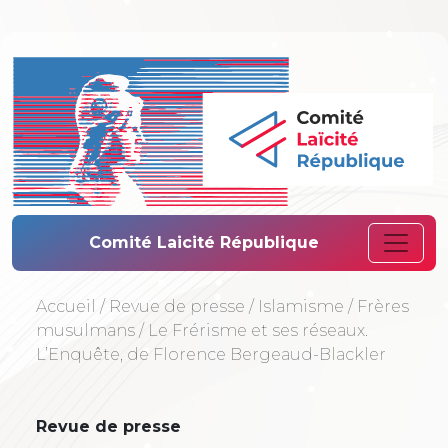
Comité Laïcité 
Comité Laicité République
Accueil
/
Revue de presse
/
Islamisme
/
Frères
musulmans
/
Le Frérisme et ses réseaux.
L’Enquête, de Florence Bergeaud-Blackler
Revue de presse