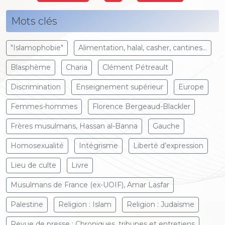
Mots clés
"Islamophobie"
Alimentation, halal, casher, cantines...
Blasphème
Charia
Clément Pétreault
Discrimination
Enseignement supérieur
Europe
Femmes-hommes
Florence Bergeaud-Blackler
Frères musulmans, Hassan al-Banna
Gauche
Homosexualité
Intégrisme
Liberté d’expression
Lieu de culte
Livre
Musulmans de France (ex-UOIF), Amar Lasfar
Palestine
Religion : Islam
Religion : Judaïsme
Revue de presse : Chroniques, tribunes et entretiens