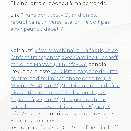
Elle n’a jamais répondu à ma demande. [...]"
Lire
"Transidentités : « Quand on est
républicain, universaliste, on ne doit pas
avoir peur du débat »"
.
Voir aussi
2 fév. 23 Webinaire "La fabrique de
l’enfant transgenre", avec Caroline Eliacheff
et Céline Masson (CLR, 2 fév. 23)
, dans la
Revue de presse
La Dilcrah, "organe de lutte
contre les discriminations se déchire" (
Le
Monde
, 29-30 jan. 23)
,
"La Dilcrah procède à la
dissolution de son conseil scientifique"
(lepoint.fr, 23 jan. 23)
,
"La question trans
sème le trouble à la Dilcrah" (
Le Figaro
, 19
déc. 22)
dans la rubrique
Transgenres
dans
Femmes-hommes
,
les communiqués du CLR
Caroline Eliacheff