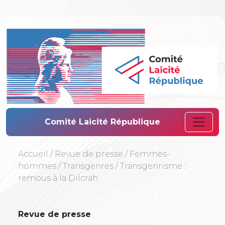
Comité Laïcité 
Comité Laicité République
Accueil
/
Revue de presse
/
Femmes-
hommes
/
Transgenres
/
Transgenrisme :
remous à la Dilcrah
Revue de presse