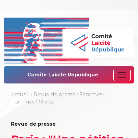
Comité Laïcité 
Comité Laicité République
Accueil
/
Revue de presse
/
Femmes-
hommes
/
Mixité
Revue de presse