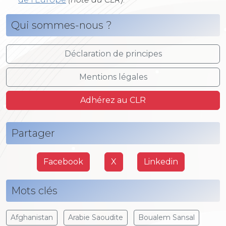
Qui sommes-nous ?
Déclaration de principes
Mentions légales
Adhérez au CLR
Partager
Facebook
X
Linkedin
Mots clés
Afghanistan
Arabie Saoudite
Boualem Sansal