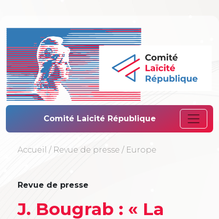
Comité Laïcité 
Comité Laicité République
Accueil
/
Revue de presse
/
Europe
Revue de presse
J. Bougrab : « La