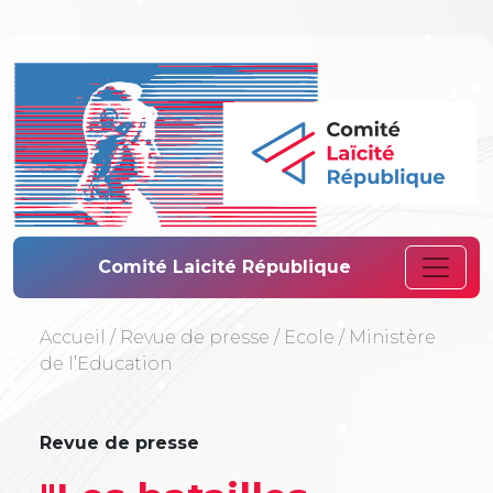
Comité Laïcité 
Comité Laicité République
Accueil
/
Revue de presse
/
Ecole
/
Ministère
de l’Education
Revue de presse