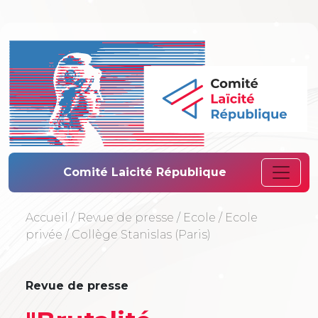
Comité Laïcité 
Comité Laicité République
Accueil
/
Revue de presse
/
Ecole
/
Ecole
privée
/
Collège Stanislas (Paris)
Revue de presse