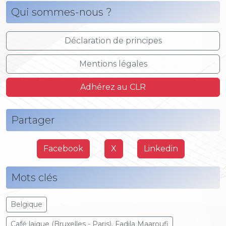
Qui sommes-nous ?
Déclaration de principes
Mentions légales
Adhérez au CLR
Partager
Facebook
X
Linkedin
Mots clés
Belgique
Café laïque (Bruxelles - Paris), Fadila Maaroufi