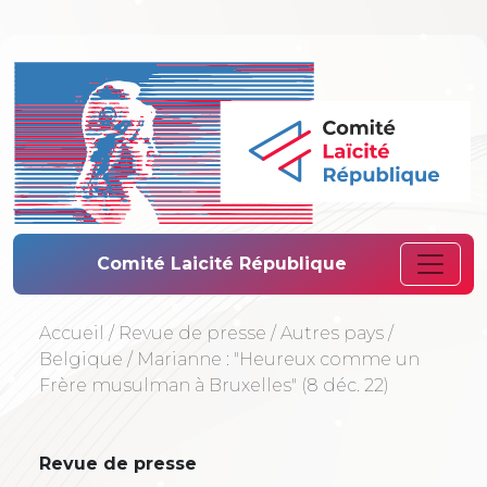
Comité Laïcité 
Comité Laicité République
Accueil
/
Revue de presse
/
Autres pays
/
Belgique
/
Marianne : "Heureux comme un
Frère musulman à Bruxelles" (8 déc. 22)
Revue de presse