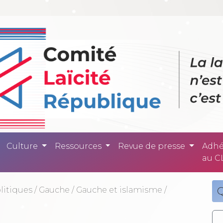
ité République -
Culture
Ressources
Revue de presse
Adhé
au C
litiques
/
Gauche
/
Gauche et islamisme
/
Q