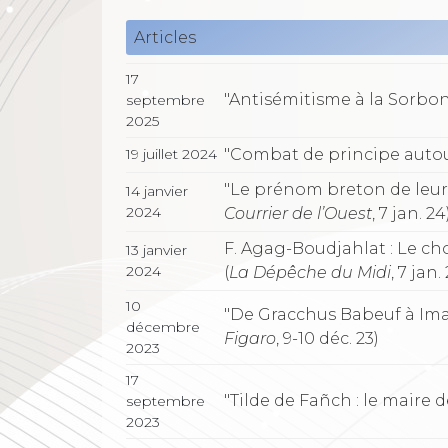
Articles
17
"Antisémitisme à la Sorbon
septembre
2025
"Combat de principe autou
19 juillet 2024
"Le prénom breton de leur e
14 janvier
2024
Courrier de l’Ouest
, 7 jan. 24
F. Agag-Boudjahlat : Le ch
13 janvier
2024
(
La Dépêche du Midi
, 7 jan.
10
"De Gracchus Babeuf à Ima
décembre
Figaro
, 9-10 déc. 23)
2023
17
"Tilde de Fañch : le maire 
septembre
2023