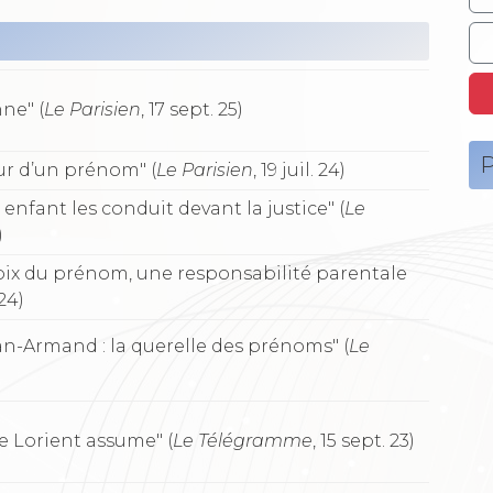
ne" (
Le Parisien
, 17 sept. 25)
P
r d’un prénom" (
Le Parisien
, 19 juil. 24)
nfant les conduit devant la justice" (
Le
)
oix du prénom, une responsabilité parentale
 24)
n-Armand : la querelle des prénoms" (
Le
de Lorient assume" (
Le Télégramme
, 15 sept. 23)