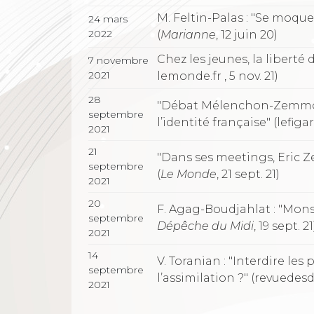
M. Feltin-Palas : "Se moque
24 mars
2022
(
Marianne
, 12 juin 20)
Chez les jeunes, la liberté
7 novembre
2021
lemonde.fr , 5 nov. 21)
28
"Débat Mélenchon-Zemmou
septembre
l’identité française" (lefigaro
2021
21
"Dans ses meetings, Eric Z
septembre
(
Le Monde
, 21 sept. 21)
2021
20
F. Agag-Boudjahlat : "Mons
septembre
Dépêche du Midi
, 19 sept. 21
2021
14
V. Toranian : "Interdire le
septembre
l’assimilation ?" (revuedesd
2021