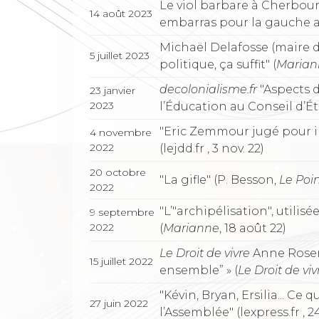
Le viol barbare à Cherbour
14 août 2023
embarras pour la gauche a
Michaël Delafosse (maire d
5 juillet 2023
politique, ça suffit" (
Marian
decolonialisme.fr
"Aspects d
23 janvier
2023
l’Éducation au Conseil d’État
"Eric Zemmour jugé pour in
4 novembre
2022
(lejdd.fr , 3 nov. 22)
20 octobre
"La gifle" (P. Besson,
Le Poi
2022
"L’"archipélisation", utilis
9 septembre
2022
(
Marianne
, 18 août 22)
Le Droit de vivre
Anne Rosenc
15 juillet 2022
ensemble” » (
Le Droit de viv
"Kévin, Bryan, Ersilia... Ce
27 juin 2022
l’Assemblée" (lexpress.fr , 2