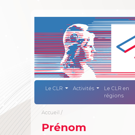
Comité Laïc
Le CLR
Activités
Le CLR en
régions
Accueil
/
Prénom