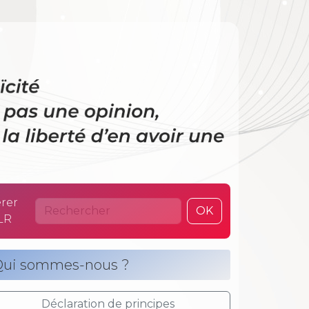
 La laïcité n’es
rer
OK
LR
ui sommes-nous ?
Déclaration de principes