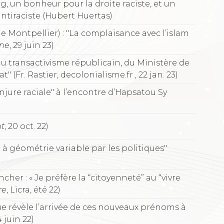
g, un bonheur pour la droite raciste, et un
ntiraciste (Hubert Huertas)
e Montpellier) : "La complaisance avec l’islam
ne
, 29 juin 23)
u transactivisme républicain, du Ministère de
" (Fr. Rastier, decolonialisme.fr , 22 jan. 23)
jure raciale" à l’encontre d’Hapsatou Sy
nt
, 20 oct. 22)
ée à géométrie variable par les politiques"
her : « Je préfère la “citoyenneté” au “vivre
re
, Licra, été 22)
 que révèle l’arrivée de ces nouveaux prénoms à
4 juin 22)