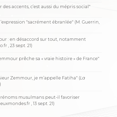
r des accents, c’est aussi du mépris social"
 d’expression "sacrément ébranlée" (M. Guerrin,
r : en désaccord sur tout, notamment
.fr , 23 sept. 21)
emmour prêche sa « vraie histoire » de France"
ieur Zemmour, je m’appelle Fatiha" (
La
)
s prénoms musulmans peut-il favoriser
euxmondes.fr , 13 sept. 21)