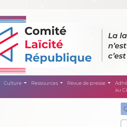
ité République -
Culture
Ressources
Revue de presse
Adhé
au C
Q