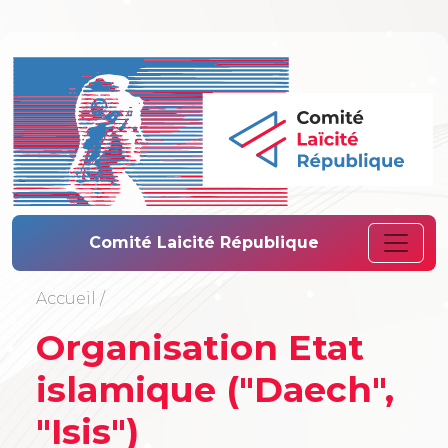
Comité Laïcité 
Comité Laicité République
Accueil
/
Organisation Etat
islamique ("Daech",
"Isis")