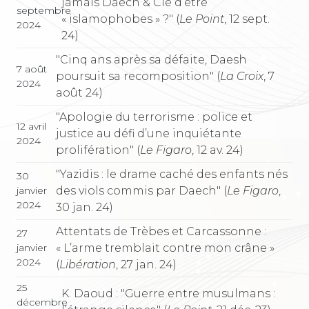
jamais Daech & Cie d’être
septembre
« islamophobes » ?" (
Le Point
, 12 sept.
2024
24)
"Cinq ans après sa défaite, Daesh
7 août
poursuit sa recomposition" (
La Croix
, 7
2024
août 24)
"Apologie du terrorisme : police et
12 avril
justice au défi d’une inquiétante
2024
prolifération" (
Le Figaro
, 12 av. 24)
"Yazidis : le drame caché des enfants nés
30
des viols commis par Daech" (
Le Figaro
,
janvier
2024
30 jan. 24)
Attentats de Trèbes et Carcassonne :
27
« L’arme tremblait contre mon crâne »
janvier
2024
(
Libération
, 27 jan. 24)
25
K. Daoud : "Guerre entre musulmans :
décembre