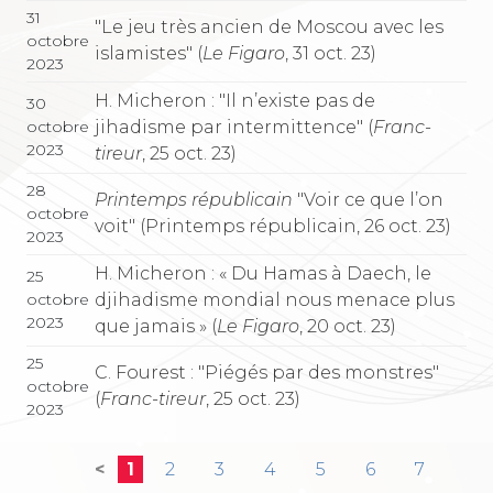
31
"Le jeu très ancien de Moscou avec les
octobre
islamistes" (
Le Figaro
, 31 oct. 23)
2023
H. Micheron : "Il n’existe pas de
30
jihadisme par intermittence" (
Franc-
octobre
2023
tireur
, 25 oct. 23)
28
Printemps républicain
"Voir ce que l’on
octobre
voit" (Printemps républicain, 26 oct. 23)
2023
H. Micheron : « Du Hamas à Daech, le
25
djihadisme mondial nous menace plus
octobre
2023
que jamais » (
Le Figaro
, 20 oct. 23)
25
C. Fourest : "Piégés par des monstres"
octobre
(
Franc-tireur
, 25 oct. 23)
2023
<
1
2
3
4
5
6
7