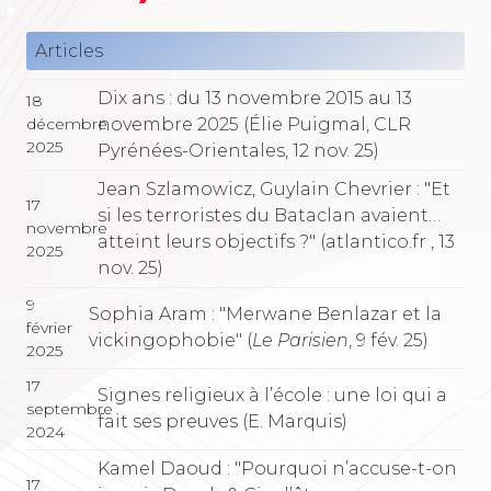
Articles
Dix ans : du 13 novembre 2015 au 13
18
novembre 2025 (Élie Puigmal, CLR
décembre
2025
Pyrénées-Orientales, 12 nov. 25)
Jean Szlamowicz, Guylain Chevrier : "Et
17
si les terroristes du Bataclan avaient…
novembre
atteint leurs objectifs ?" (atlantico.fr , 13
2025
nov. 25)
9
Sophia Aram : "Merwane Benlazar et la
février
vickingophobie" (
Le Parisien
, 9 fév. 25)
2025
17
Signes religieux à l’école : une loi qui a
septembre
fait ses preuves (E. Marquis)
2024
Kamel Daoud : "Pourquoi n’accuse-t-on
17