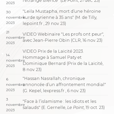
l’étrange silence" (
Le Point
, 21 déc. 23)
2023
"Leïla Mustapha, mort d’une héroïne
30
kurde syrienne à 35 ans" (M. de Tilly,
novembre
2023
lepoint.fr , 29 nov. 23)
21
VIDEO Webinaire "Les profs ont peur",
novembre
avec Jean-Pierre Obin (CLR, 16 nov. 23)
2023
VIDEO Prix de la Laïcité 2023.
14
Hommage à Samuel Paty et
novembre
Dominique Bernard (Prix de la Laïcité,
2023
8 nov. 23)
"Hassan Nasrallah, chronique
6
annoncée d’un affrontement mondial"
novembre
2023
(G. Kepel, lexpress.fr , 6 nov. 23)
3
"Face à l’islamisme : les idiots et les
novembre
salauds" (E. Gernelle,
Le Point
, 19 oct. 23)
2023