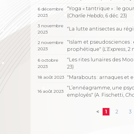
"Yoga « tantrique » : le gou
6 décembre
2023
(
Charlie Hebdo
, 6 déc. 23)
3 novembre
"La lutte antisectes au régi
2023
"Islam et pseudosciences :
2 novembre
2023
prophétique" (
L’Express
, 2 
"Les rites lunaires des Mo
6 octobre
2023
23)
"Marabouts : arnaques et 
18 août 2023
"L’ennéagramme, une psyc
16 août 2023
employés" (A. Fischetti,
Cha
<
1
2
3