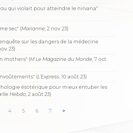
rou qui violait pour atteindre le nirvana"
me sec" (
Marianne
, 2 nov. 23)
 enquête sur les dangers de la médecine
nov. 23)
on mothers" (
M Le Magazine du Monde
, 7 oct.
envoûtements" (
L’Express
, 10 août 23)
hologie ésotérique pour mieux entuber les
rlie Hebdo
, 2 août 23)
4
5
6
7
>