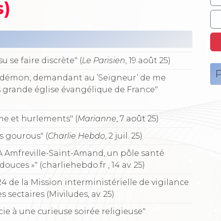
s)
u se faire discrète" (
Le Parisien
, 19 août 25)
P
 un démon, demandant au ’Seigneur’ de me
us grande église évangélique de France"
e et hurlements" (
Marianne
, 7 août 25)
es gourous" (
Charlie Hebdo
, 2 juil. 25)
: À Amfreville-Saint-Amand, un pôle santé
uces »" (charliehebdo.fr , 14 av. 25)
4 de la Mission interministérielle de vigilance
s sectaires (Miviludes, av. 25)
cie à une curieuse soirée religieuse"