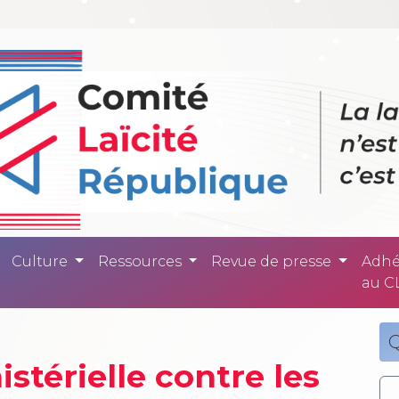
ité République -
Culture
Ressources
Revue de presse
Adhé
au C
Q
stérielle contre les