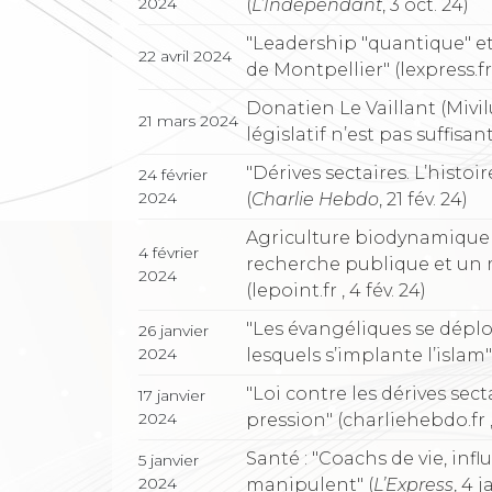
2024
(
L’Indépendant
, 3 oct. 24)
"Leadership "quantique" et "
22 avril 2024
de Montpellier" (lexpress.fr 
Donatien Le Vaillant (Mivilu
21 mars 2024
législatif n’est pas suffisan
"Dérives sectaires. L’histoi
24 février
2024
(
Charlie Hebdo
, 21 fév. 24)
Agriculture biodynamique :
4 février
recherche publique et un 
2024
(lepoint.fr , 4 fév. 24)
"Les évangéliques se déplo
26 janvier
2024
lesquels s’implante l’islam"
"Loi contre les dérives sect
17 janvier
2024
pression" (charliehebdo.fr , 
Santé : "Coachs de vie, in
5 janvier
2024
manipulent" (
L’Express
, 4 j