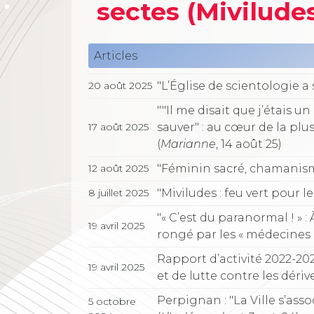
sectes (Mivilude
Articles
"L’Église de scientologie a s
20 août 2025
""Il me disait que j’étais
sauver" : au cœur de la pl
17 août 2025
(
Marianne
, 14 août 25)
"Féminin sacré, chamanism
12 août 2025
"Miviludes : feu vert pour l
8 juillet 2025
"« C’est du paranormal ! » 
19 avril 2025
rongé par les « médecines do
Rapport d’activité 2022-202
19 avril 2025
et de lutte contre les dérive
Perpignan : "La Ville s’asso
5 octobre