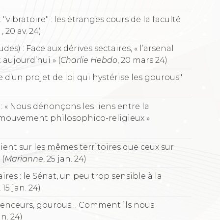
vibratoire" : les étranges cours de la faculté
, 20 av. 24)
des) : Face aux dérives sectaires, « l’arsenal
t aujourd’hui » (
Charlie Hebdo
, 20 mars 24)
re d’un projet de loi qui hystérise les gourous"
 « Nous dénonçons les liens entre la
mouvement philosophico-religieux »
ient sur les mêmes territoires que ceux sur
 (
Marianne
, 25 jan. 24)
aires : le Sénat, un peu trop sensible à la
15 jan. 24)
fluenceurs, gourous… Comment ils nous
an. 24)