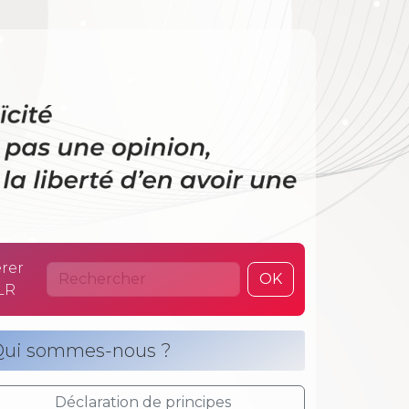
 La laïcité n’es
rer
OK
LR
ui sommes-nous ?
Déclaration de principes