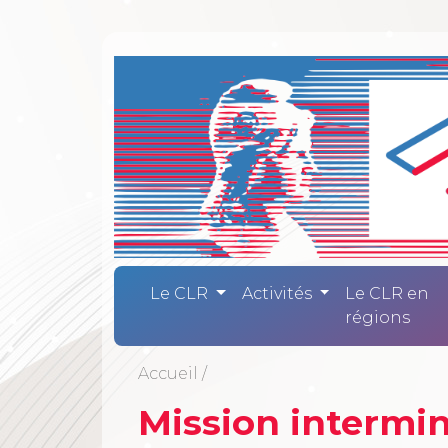
Comité Laïc
Le CLR
Activités
Le CLR en
régions
Accueil
/
Mission intermini