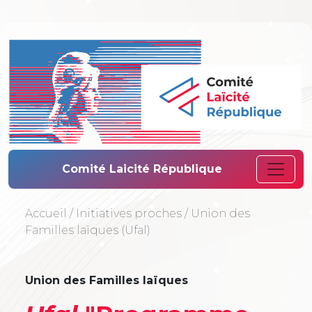
Comité Laïcité 
Comité Laicité République
Accueil
/
Initiatives proches
/
Union des
Familles laïques (Ufal)
Union des Familles laïques