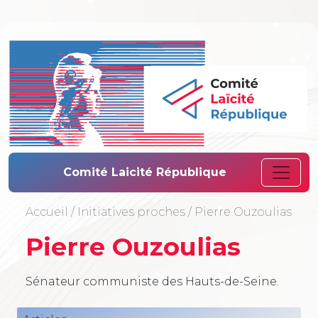
Comité Laïcité 
Comité Laicité République
Accueil
/
Initiatives proches
/
Pierre Ouzoulias
Pierre Ouzoulias
Sénateur communiste des Hauts-de-Seine.