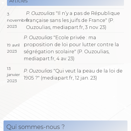
Articles
P. Ouzoulias
"Il n’y a pas de République
3
française sans les juifs de France" (P.
novembre
2023
Ouzoulias, mediapart.fr, 3 nov. 23)
P. Ouzoulias
"Ecole privée : ma
proposition de loi pour lutter contre la
19 avril
2023
ségrégation scolaire" (P. Ouzoulias,
mediapart.fr, 4 av. 23)
13
P. Ouzoulias
"Qui veut la peau de la loi de
janvier
1905 ?" (mediapart.fr, 12 jan. 23)
2023
Qui sommes-nous ?