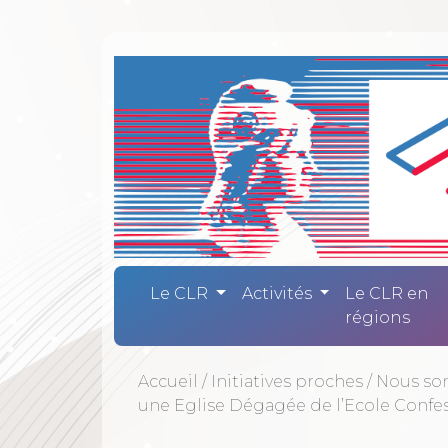
Comité Laïc
Le CLR
Activités
Le CLR en
régions
Accueil
/
Initiatives proches
/
Nous som
une Eglise Dégagée de l’Ecole Confe