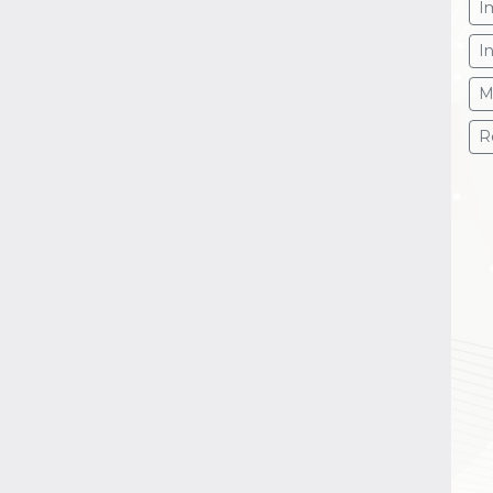
I
I
M
R