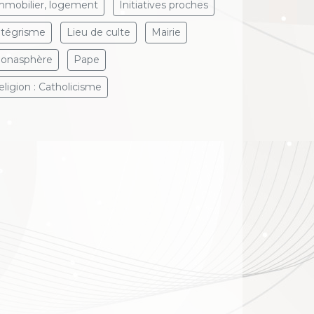
mmobilier, logement
Initiatives proches
ntégrisme
Lieu de culte
Mairie
onasphère
Pape
eligion : Catholicisme