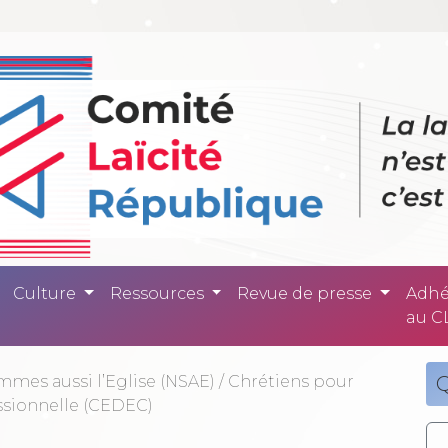
ité République -
Culture
Ressources
Revue de presse
Adhé
au C
mes aussi l’Eglise (NSAE)
/
Chrétiens pour
Q
ssionnelle (CEDEC)