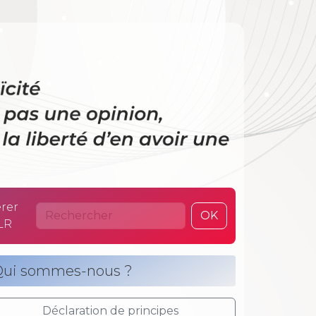
 La laïcité n’es
rer
OK
LR
ui sommes-nous ?
Déclaration de principes