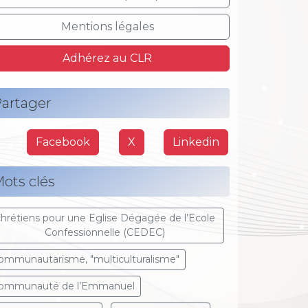
Mentions légales
Adhérez au CLR
artager
Facebook
X
Linkedin
ots clés
hrétiens pour une Eglise Dégagée de l’Ecole
Confessionnelle (CEDEC)
ommunautarisme, "multiculturalisme"
ommunauté de l’Emmanuel