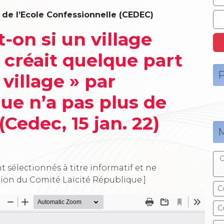
de l’Ecole Confessionnelle (CEDEC)
t-on si un village
créait quelque part
P
village » par
ue n’a pas plus de
(Cedec, 15 jan. 22)
M
C
t sélectionnés à titre informatif et ne
tion du Comité Laïcité République.]
C
C