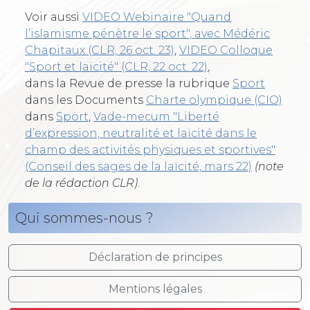
Voir aussi
VIDEO Webinaire "Quand
l’islamisme pénètre le sport", avec Médéric
Chapitaux (CLR, 26 oct. 23)
,
VIDEO Colloque
"Sport et laïcité" (CLR, 22 oct. 22)
,
dans la Revue de presse la rubrique
Sport
dans les Documents
Charte olympique (CIO)
dans
Sport
,
Vade-mecum "Liberté
d’expression, neutralité et laïcité dans le
champ des activités physiques et sportives"
(Conseil des sages de la laïcité, mars 22)
(note
de la rédaction CLR)
.
Qui sommes-nous ?
Déclaration de principes
Mentions légales