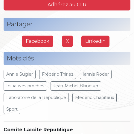
Adhérez au CLR
Partager
Facebook
X
Linkedin
Mots clés
Annie Sugier
Frédéric Thiriez
Iannis Roder
Initiatives proches
Jean-Michel Blanquer
Laboratoire de la République
Médéric Chapitaux
Sport
Comité Laïcité République