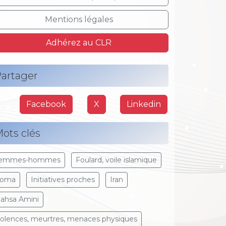
Mentions légales
Adhérez au CLR
artager
Facebook
X
Linkedin
ots clés
emmes-hommes
Foulard, voile islamique
oma
Initiatives proches
Iran
ahsa Amini
iolences, meurtres, menaces physiques