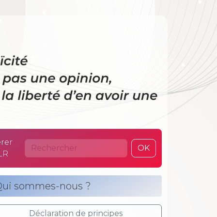
 La laïcité n’es
rer
OK
LR
ui sommes-nous ?
Déclaration de principes