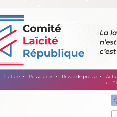
ité République -
Culture
Ressources
Revue de presse
Adhé
au C
Q