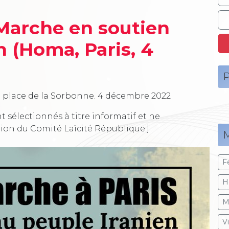
Marche en soutien
n (Homa, Paris, 4
P
 place de la Sorbonne.
4 décembre 2022
t sélectionnés à titre informatif et ne
tion du Comité Laïcité République.]
M
F
H
M
V