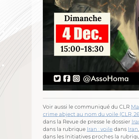
Voir aussi le communiqué du CLR
Mah
crime abject au nom du voile (CLR, 26 
dans la Revue de presse le dossier
Ira
dans la rubrique
Iran : voile
dans
Iran
,
dans les Initiatives proches la rubri