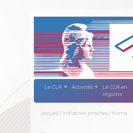
Comité Laïc
Le CLR
Activités
Le CLR en
régions
Accueil
/
Initiatives proches
/
Homa