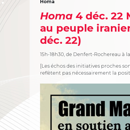
Homa
Homa
4 déc. 22 
au peuple iranie
déc. 22)
15h-18h30, de Denfert-Rochereau à la
[Les échos des initiatives proches son
reflètent pas nécessairement la posi