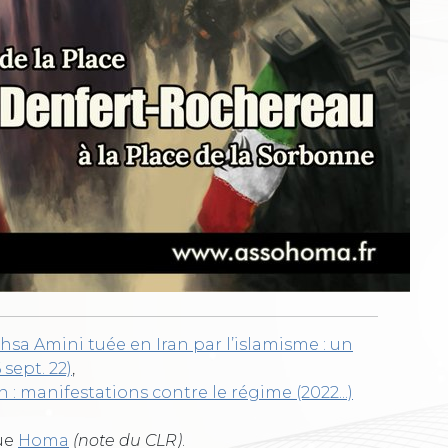
sa Amini tuée en Iran par l’islamisme : un
sept. 22)
,
n : manifestations contre le régime (2022...)
que
Homa
(note du CLR)
.