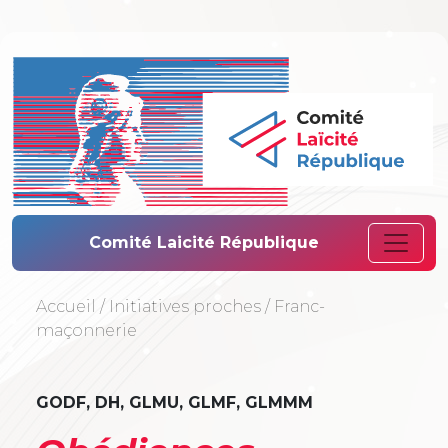
Comité Laïcité 
Comité Laicité République
Accueil
/
Initiatives proches
/
Franc-
maçonnerie
GODF, DH, GLMU, GLMF, GLMMM