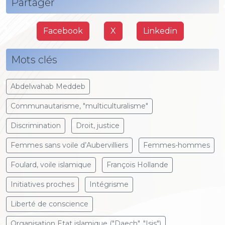
Partager
Facebook
X
Linkedin
Mots clés
Abdelwahab Meddeb
Communautarisme, "multiculturalisme"
Discrimination
Droit, justice
Femmes sans voile d’Aubervilliers
Femmes-hommes
Foulard, voile islamique
François Hollande
Initiatives proches
Intégrisme
Liberté de conscience
Organisation Etat islamique ("Daech", "Isis")