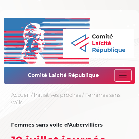
Comité Laïcité 
Comité Laicité République
Accueil
/
Initiatives proches
/
Femmes sans
voile
Femmes sans voile d’Aubervilliers