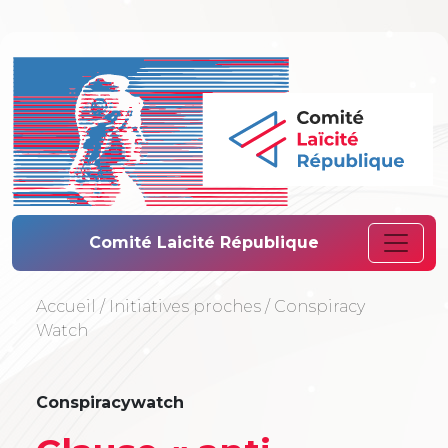
Comité Laïcité 
Comité Laicité République
Accueil
/
Initiatives proches
/
Conspiracy
Watch
Conspiracywatch