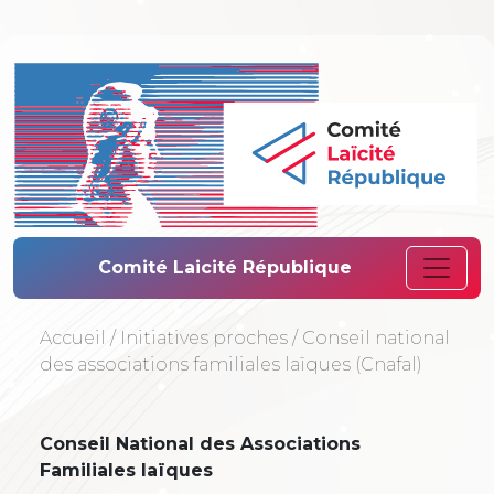
Comité Laïcité 
Comité Laicité République
Accueil
/
Initiatives proches
/
Conseil national
des associations familiales laïques (Cnafal)
Conseil National des Associations
Familiales laïques