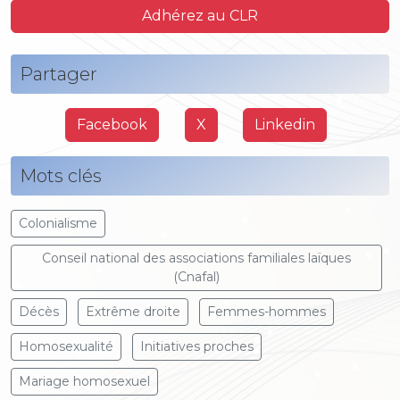
Adhérez au CLR
Partager
Facebook
X
Linkedin
Mots clés
Colonialisme
Conseil national des associations familiales laïques
(Cnafal)
Décès
Extrême droite
Femmes-hommes
Homosexualité
Initiatives proches
Mariage homosexuel