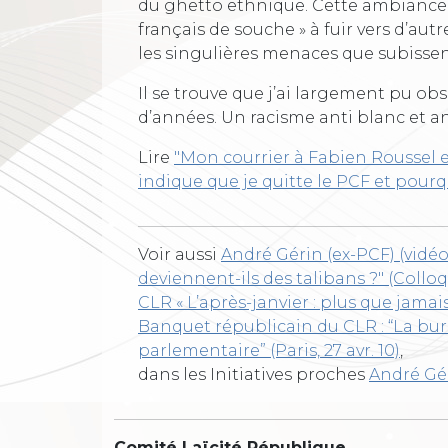
du ghetto ethnique. Cette ambiance cu
français de souche » à fuir vers d’autr
les singulières menaces que subissent
Il se trouve que j’ai largement pu 
d’années. Un racisme anti blanc et anti
Lire
"Mon courrier à Fabien Roussel e
indique que je quitte le PCF et pourq
Voir aussi
André Gérin (ex-PCF) (vidéo
deviennent-ils des talibans ?" (Collo
CLR « L’après-janvier : plus que jamais
Banquet républicain du CLR : “La bur
parlementaire” (Paris, 27 avr. 10)
,
dans les Initiatives proches
André Gé
Comité Laïcité République