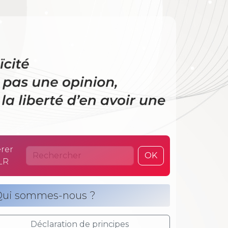
 La laïcité n’es
rer
OK
LR
ui sommes-nous ?
Déclaration de principes