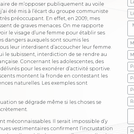
L
entaire de m’opposer publiquement au voile
 j’ai été mis à l’écart du groupe communiste
L
 très préoccupant. En effet, en 2009, mes
ubissent de graves menaces. On me rapporte
oir le visage d’une femme pour établir ses
les dangers auxquels sont soumis les
M
s leur interdisent d’accoucher leur femme.
 qui le subissent, interdiction de se rendre au
M
française. Concernant les adolescentes, des
P
délivrés pour les exonérer d’activité sportive.
scents montent la fronde en contestant les
P
iences naturelles. Les exemples sont
P
R
situation se dégrade même si les choses se
scrètement.
ont méconnaissables. Il serait impossible d’y
tenues vestimentaires confirment l’incrustation
R