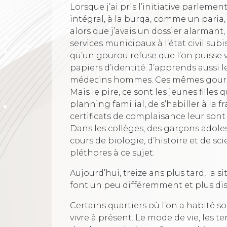
Lorsque j’ai pris l’initiative parlem
intégral, à la burqa, comme un paria,
alors que j’avais un dossier alarmant,
services municipaux à l’état civil s
qu’un gourou refuse que l’on puisse v
papiers d’identité. J’apprends aussi 
médecins hommes. Ces mêmes gourou
Mais le pire, ce sont les jeunes filles
planning familial, de s’habiller à la 
certificats de complaisance leur sont 
Dans les collèges, des garçons adole
cours de biologie, d’histoire et de sc
pléthores à ce sujet.
Aujourd’hui, treize ans plus tard, la 
font un peu différemment et plus di
Certains quartiers où l’on a habité s
vivre à présent. Le mode de vie, les 