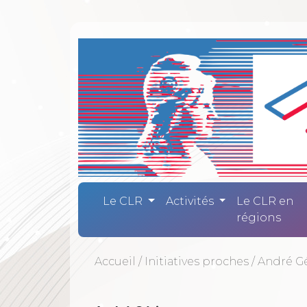
Comité Laïc
Le CLR
Activités
Le CLR en
régions
Accueil
/
Initiatives proches
/
André G