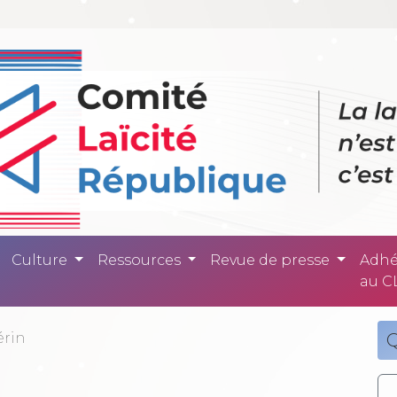
ité République -
Culture
Ressources
Revue de presse
Adhé
au C
érin
Q