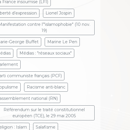
a France insoumise (LFI)
iberté d’expression
Lionel Jospin
Manifestation contre l’"islamophobie" (10 nov.
19)
arie-George Buffet
Marine Le Pen
édias
Médias : "réseaux sociaux"
arlement
arti communiste français (PCF)
opulisme
Racisme anti-blanc
assemblement national (RN)
Référendum sur le traité constitutionnel
européen (TCE), le 29 mai 2005
eligion : Islam
Salafisme