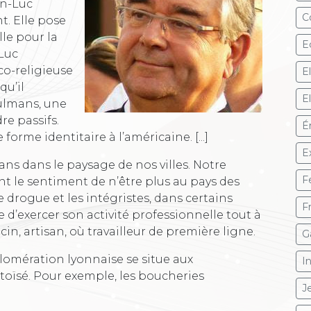
an-Luc
C
. Elle pose
le pour la
E
-Luc
o-religieuse
E
qu’il
E
sulmans, une
re passifs.
Ér
orme identitaire à l’américaine. [...]
E
ns dans le paysage de nos villes. Notre
F
nt le sentiment de n’être plus au pays des
e drogue et les intégristes, dans certains
F
ile d’exercer son activité professionnelle tout à
in, artisan, où travailleur de première ligne.
G
lomération lyonnaise se situe aux
I
ttoïsé. Pour exemple, les boucheries
J