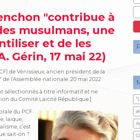
nchon "contribue à
 des musulmans, une
tiliser et de les
P
A. Gérin, 17 mai 22)
F) de Vénissieux, ancien président de la
" de l’Assemblée nationale.
20 mai 2022
M
t sélectionnés à titre informatif et ne
tion du Comité Laïcité République.]
"
a
ébrale du PCF
, laïque,
A
alisme, c’est
ue sait-on ?
C