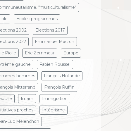
ommunautarisme, "multiculturalisme"
cole
Ecole : programmes
lections 2002
Elections 2017
lections 2022
Emmanuel Macron
ic Piolle
Eric Zemmour
Europe
xtrême gauche
Fabien Roussel
emmes-hommes
François Hollande
rançois Mitterrand
François Ruffin
auche
Imam
Immigration
nitiatives proches
Intégrisme
ean-Luc Mélenchon