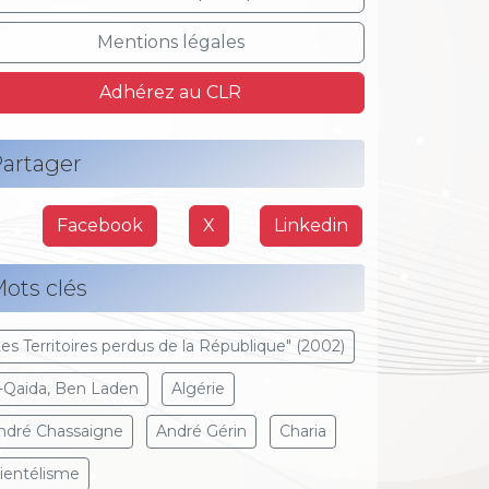
Mentions légales
Adhérez au CLR
artager
Facebook
X
Linkedin
ots clés
Les Territoires perdus de la République" (2002)
l-Qaida, Ben Laden
Algérie
ndré Chassaigne
André Gérin
Charia
lientélisme