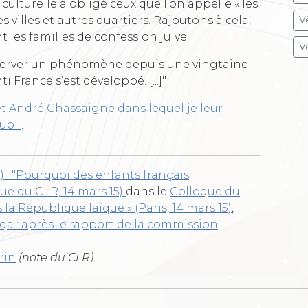
lturelle a obligé ceux que l’on appelle « les
es villes et autres quartiers. Rajoutons à cela,
V
 les familles de confession juive.
Vo
observer un phénomène depuis une vingtaine
 France s’est développé. [...]"
t André Chassaigne dans lequel je leur
uoi"
.
) : "Pourquoi des enfants français
que du CLR, 14 mars 15)
dans le
Colloque du
 la République laïque » (Paris, 14 mars 15)
,
qa : après le rapport de la commission
rin
(note du CLR)
.