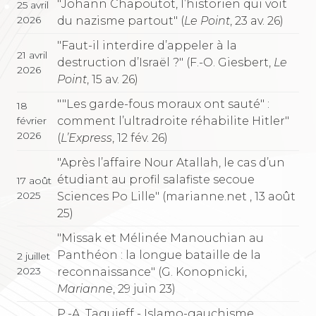
"Johann Chapoutot, l’historien qui voit
25 avril
2026
du nazisme partout" (
Le Point
, 23 av. 26)
"Faut-il interdire d’appeler à la
21 avril
destruction d’Israël ?" (F.-O. Giesbert,
Le
2026
Point
, 15 av. 26)
""Les garde-fous moraux ont sauté" :
18
comment l’ultradroite réhabilite Hitler"
février
2026
(
L’Express
, 12 fév. 26)
"Après l’affaire Nour Atallah, le cas d’un
étudiant au profil salafiste secoue
17 août
2025
Sciences Po Lille" (marianne.net , 13 août
25)
"Missak et Mélinée Manouchian au
Panthéon : la longue bataille de la
2 juillet
2023
reconnaissance" (G. Konopnicki,
Marianne
, 29 juin 23)
P.-A. Taguieff - Islamo-gauchisme,