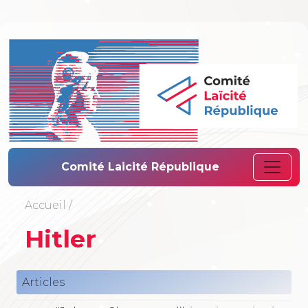
Comité Laïcité 
Comité Laicité République
Accueil
/
Hitler
Articles