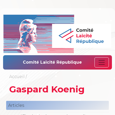
Comité Laïcité 
Comité Laicité République
Accueil
/
Gaspard Koenig
Articles