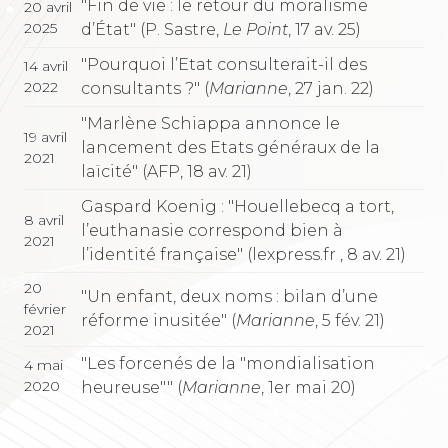
"Fin de vie : le retour du moralisme
20 avril
2025
d’État" (P. Sastre,
Le Point
, 17 av. 25)
"Pourquoi l’Etat consulterait-il des
14 avril
2022
consultants ?" (
Marianne
, 27 jan. 22)
"Marlène Schiappa annonce le
19 avril
lancement des Etats généraux de la
2021
laïcité" (AFP, 18 av. 21)
Gaspard Koenig : "Houellebecq a tort,
8 avril
l’euthanasie correspond bien à
2021
l’identité française" (lexpress.fr , 8 av. 21)
20
"Un enfant, deux noms : bilan d’une
février
réforme inusitée" (
Marianne
, 5 fév. 21)
2021
"Les forcenés de la "mondialisation
4 mai
2020
heureuse"" (
Marianne
, 1er mai 20)