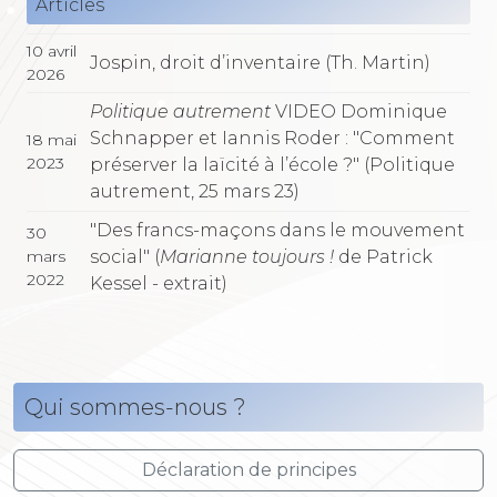
Articles
10 avril
Jospin, droit d’inventaire (Th. Martin)
2026
Politique autrement
VIDEO Dominique
Schnapper et Iannis Roder : "Comment
18 mai
2023
préserver la laïcité à l’école ?" (Politique
autrement, 25 mars 23)
"Des francs-maçons dans le mouvement
30
social" (
Marianne toujours !
de Patrick
mars
2022
Kessel - extrait)
Qui sommes-nous ?
Déclaration de principes