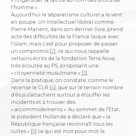
« ringardiser la laïcité au nom des droits de
l’homme ».
Aujourd’hui le séparatisme culturel a le vent
en poupe. Un intellectuel libéral comme
Pierre Manent, dans son dernier livre, prend
acte des difficultés de la France laïque avec
l’islam, mais c’est pour proposer de passer
un compromis
[
2
]
, ce qui nous rappelle
certains écrits de la fondation Terra Nova,
très écoutée au PS, proposant une
« citoyenneté musulmane »
[
3
]
, .
Dans la pratique, on constate, comme le
recense le CLR
[
4
]
, que sur le terrain nombre
d’élus s’attachent surtout à étouffer les
incidents et à trouver des
« accommodements ». Au sommet de l’Etat,
le président Hollande a déclaré que « la
République française reconnaît tous les
cultes »
[
5
]
ce qui est mot pour mot le