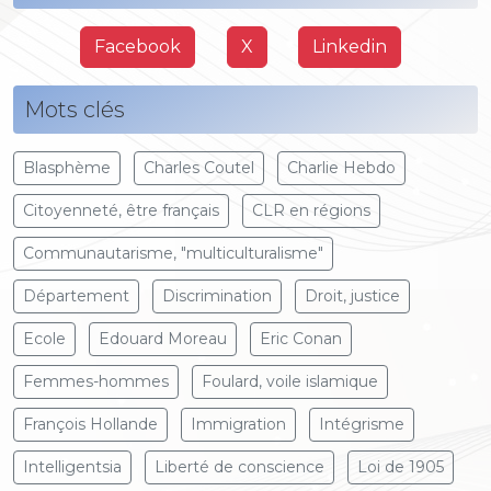
Facebook
X
Linkedin
Mots clés
Blasphème
Charles Coutel
Charlie Hebdo
Citoyenneté, être français
CLR en régions
Communautarisme, "multiculturalisme"
Département
Discrimination
Droit, justice
Ecole
Edouard Moreau
Eric Conan
Femmes-hommes
Foulard, voile islamique
François Hollande
Immigration
Intégrisme
Intelligentsia
Liberté de conscience
Loi de 1905