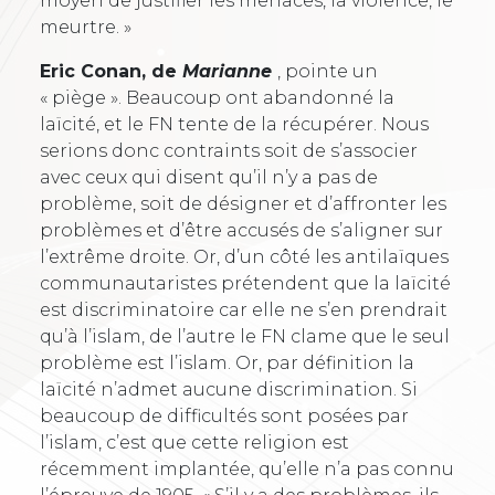
moyen de justifier les menaces, la violence, le
meurtre. »
Eric Conan, de
Marianne
, pointe un
« piège ». Beaucoup ont abandonné la
laïcité, et le FN tente de la récupérer. Nous
serions donc contraints soit de s’associer
avec ceux qui disent qu’il n’y a pas de
problème, soit de désigner et d’affronter les
problèmes et d’être accusés de s’aligner sur
l’extrême droite. Or, d’un côté les antilaïques
communautaristes prétendent que la laïcité
est discriminatoire car elle ne s’en prendrait
qu’à l’islam, de l’autre le FN clame que le seul
problème est l’islam. Or, par définition la
laïcité n’admet aucune discrimination. Si
beaucoup de difficultés sont posées par
l’islam, c’est que cette religion est
récemment implantée, qu’elle n’a pas connu