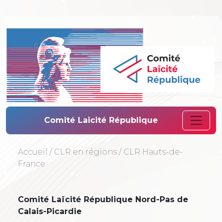
Comité Laïcité 
Comité Laicité République
Accueil
/
CLR en régions
/
CLR Hauts-de-
France
Comité Laïcité République Nord-Pas de
Calais-Picardie