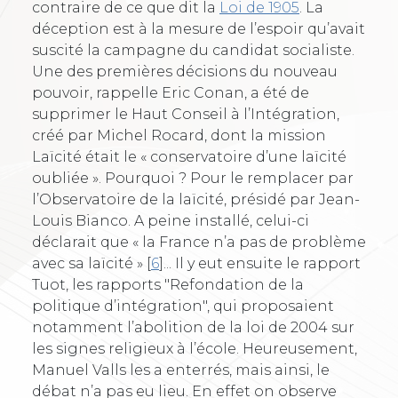
contraire de ce que dit la
Loi de 1905
. La
déception est à la mesure de l’espoir qu’avait
suscité la campagne du candidat socialiste.
Une des premières décisions du nouveau
pouvoir, rappelle Eric Conan, a été de
supprimer le Haut Conseil à l’Intégration,
créé par Michel Rocard, dont la mission
Laïcité était le « conservatoire d’une laïcité
oubliée ». Pourquoi ? Pour le remplacer par
l’Observatoire de la laïcité, présidé par Jean-
Louis Bianco. A peine installé, celui-ci
déclarait que « la France n’a pas de problème
avec sa laïcité »
[
6
]
... Il y eut ensuite le rapport
Tuot, les rapports "Refondation de la
politique d’intégration", qui proposaient
notamment l’abolition de la loi de 2004 sur
les signes religieux à l’école. Heureusement,
Manuel Valls les a enterrés, mais ainsi, le
débat n’a pas eu lieu. En effet on observe