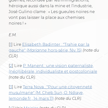
guerres, fécondée par les immigrations,
héroïque aussi dans la mine et l’industrie,
José Gulino clame : « Les gueules noires ne
vont pas laisser la place aux chemises
noires ! »
E.M.
[
1
]
Lire
Elisabeth Badinter : "Trahie par la
gauche" (
Marianne
hors-série, fév. 15)
(note du
CLR)
.
[
2
]
Lire
P. Manent : une vision paternaliste,
(néo)libérale, individualiste et postcoloniale
(note du CLR)
.
[
3
]
Lire
Terra Nova : "Pour une citoyenneté
musulmane" (M. Cheb Sun, O. Ndiaye,
lemonde.fr , 14 mars 11)
(note du CLR)
.