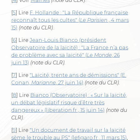
[
4
]
Voir
Mairies
(note du CLR)
.
[
5
]
Lire
F. Hollande : "La République française
reconnaît tous les cultes" (
Le Parisien
, 4 mars
15)
(note du CLR)
.
[
6
]
Lire
Jean-Louis Bianco (président
Observatoire de la laïcité) : "La France n’a pas
de problème avec sa laïcité" (
Le Monde
, 26
juin 13)
(note du CLR)
.
[
7
]
Lire
"Laïcité, trente ans de démissions" (E.
Conan,
Marianne
, 27 juin 14)
(note du CLR)
.
[
8
]
Lire
Bianco (Observatoire) : « Sur la laïcité,
un débat législatif risque d’être très
dangereux » (liberation.fr , 15 juin 14)
(note du
CLR)
.
[
9
]
Lire
"Un document de travail sur la laïcité
sème le trouble au PS" (lefigaro.fr , 11 mars 15)
,