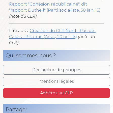
Rapport "Cohésion républicaine", dit
"rapport Dutheil" (Parti socialiste, 30 jan. 15)
(note du CLR)
.
Lire aussi
Création du CLR Nord - Pas-de-
Calais - Picardie (Arras, 20 oct. 15)
(note du
CLR)
.
Qui sommes-nous ?
Déclaration de principes
Mentions légales
Adhérez au CLR
Partager