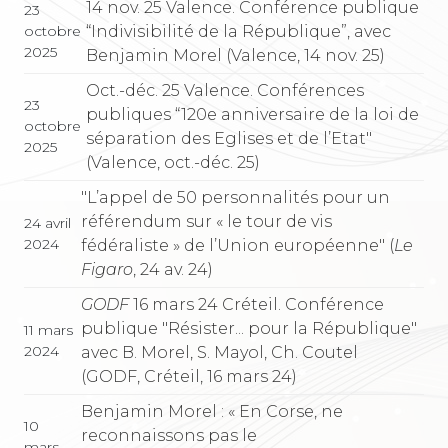
14 nov. 25 Valence. Conférence publique
23
“Indivisibilité de la République”, avec
octobre
2025
Benjamin Morel (Valence, 14 nov. 25)
Oct.-déc. 25 Valence. Conférences
23
publiques “120e anniversaire de la loi de
octobre
séparation des Eglises et de l’Etat"
2025
(Valence, oct.-déc. 25)
"L’appel de 50 personnalités pour un
référendum sur « le tour de vis
24 avril
2024
fédéraliste » de l’Union européenne" (
Le
Figaro
, 24 av. 24)
GODF
16 mars 24 Créteil. Conférence
publique "Résister... pour la République"
11 mars
2024
avec B. Morel, S. Mayol, Ch. Coutel
(GODF, Créteil, 16 mars 24)
Benjamin Morel : « En Corse, ne
10
reconnaissons pas le
mars