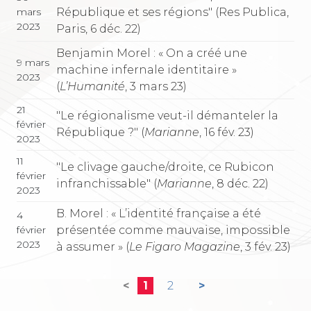
République et ses régions" (Res Publica,
mars
2023
Paris, 6 déc. 22)
Benjamin Morel : « On a créé une
9 mars
machine infernale identitaire »
2023
(
L’Humanité
, 3 mars 23)
21
"Le régionalisme veut-il démanteler la
février
République ?" (
Marianne
, 16 fév. 23)
2023
11
"Le clivage gauche/droite, ce Rubicon
février
infranchissable" (
Marianne
, 8 déc. 22)
2023
B. Morel : « L’identité française a été
4
présentée comme mauvaise, impossible
février
2023
à assumer » (
Le Figaro Magazine
, 3 fév. 23)
<
1
2
>