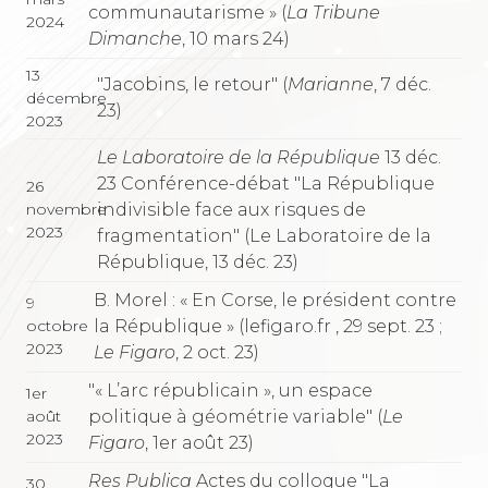
communautarisme » (
La Tribune
2024
Dimanche
, 10 mars 24)
13
"Jacobins, le retour" (
Marianne
, 7 déc.
décembre
23)
2023
Le Laboratoire de la République
13 déc.
23 Conférence-débat "La République
26
indivisible face aux risques de
novembre
2023
fragmentation" (Le Laboratoire de la
République, 13 déc. 23)
B. Morel : « En Corse, le président contre
9
la République » (lefigaro.fr , 29 sept. 23 ;
octobre
2023
Le Figaro
, 2 oct. 23)
"« L’arc républicain », un espace
1er
politique à géométrie variable" (
Le
août
2023
Figaro
, 1er août 23)
Res Publica
Actes du colloque "La
30