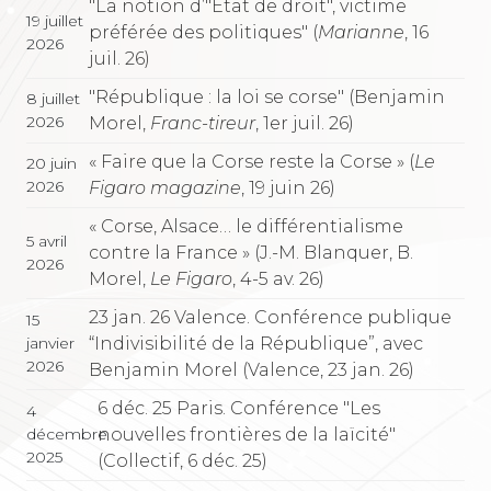
"La notion d’"État de droit", victime
19 juillet
préférée des politiques" (
Marianne
, 16
2026
juil. 26)
"République : la loi se corse" (Benjamin
8 juillet
2026
Morel,
Franc-tireur
, 1er juil. 26)
« Faire que la Corse reste la Corse » (
Le
20 juin
2026
Figaro magazine
, 19 juin 26)
« Corse, Alsace… le différentialisme
5 avril
contre la France » (J.-M. Blanquer, B.
2026
Morel,
Le Figaro
, 4-5 av. 26)
23 jan. 26 Valence. Conférence publique
15
“Indivisibilité de la République”, avec
janvier
2026
Benjamin Morel (Valence, 23 jan. 26)
6 déc. 25 Paris. Conférence "Les
4
nouvelles frontières de la laïcité"
décembre
2025
(Collectif, 6 déc. 25)